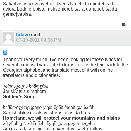
Sakartvelos uk'vdavebis, tkvens tvalebshi imedebis da
gvjera bednierebisa, mshvenierebisa, ardanebebisa da
gamarjvebisa.
hdave
said:
07-19-2011
04:38 PM
Thank you very much, I've been looking for these lyrics for
several months. I was able to transliterate the text back to the
Georgian alphabet and translate most of it with online
translators and dictionaries.
ჯარისკაცის სიმღერა
Jarisk'atsis simghera
Soldier's Song
სამშობლოვ დავიცავთ შენს მთას და ბარს
Samshoblov davitsavt shens mtas da bars
Homeland, we will protect your mountains and plains
ამ გზას და ამ მიწას, ჩვენ დავიცავთ ხალხს
Am gzas da am mits'as, chven davitsavt khalkhs