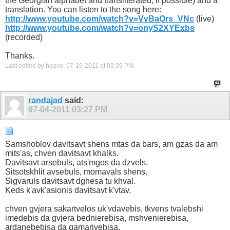
the Georgian alphabet and transliterated, if possible) and a
translation. You can listen to the song here:
http://www.youtube.com/watch?v=VvBaQrs_VNc
(live)
http://www.youtube.com/watch?v=onyS2XYExbs
(recorded)
Thanks.
Last edited by hdave; 07-19-2011 at
03:39 PM
.
randajad
said:
07-04-2011
03:27 PM
Samshoblov davitsavt shens mtas da bars, am gzas da am
mits'as, chven davitsavt khalks.
Davitsavt arsebuls, ats'mgos da dzvels.
Sitsotskhlit avsebuls, momavals shens.
Sigvaruls davitsavt dghesa tu khval.
Keds k'avk'asionis davitsavt k'vtav.
chven gvjera sakartvelos uk'vdavebis, tkvens tvalebshi
imedebis da gvjera bednierebisa, mshvenierebisa,
ardanebebisa da gamarjvebisa.