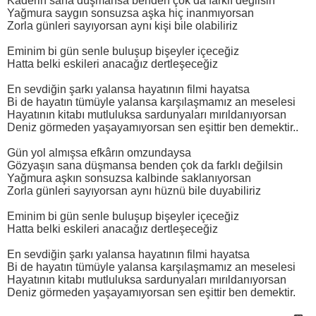
Kaderin sana düşmansa benden çok da farklı değilsin
Yağmura saygın sonsuzsa aşka hiç inanmıyorsan
Zorla günleri sayıyorsan aynı kişi bile olabiliriz
Eminim bi gün senle buluşup bişeyler içeceğiz
Hatta belki eskileri anacağız dertleşeceğiz
En sevdiğin şarkı yalansa hayatının filmi hayatsa
Bi de hayatın tümüyle yalansa karşılaşmamız an meselesi
Hayatının kitabı mutluluksa sardunyaları mırıldanıyorsan
Deniz görmeden yaşayamıyorsan sen eşittir ben demektir..
Gün yol almışsa efkârın omzundaysa
Gözyaşın sana düşmansa benden çok da farklı değilsin
Yağmura aşkın sonsuzsa kalbinde saklanıyorsan
Zorla günleri sayıyorsan aynı hüznü bile duyabiliriz
Eminim bi gün senle buluşup bişeyler içeceğiz
Hatta belki eskileri anacağız dertleşeceğiz
En sevdiğin şarkı yalansa hayatının filmi hayatsa
Bi de hayatın tümüyle yalansa karşılaşmamız an meselesi
Hayatının kitabı mutluluksa sardunyaları mırıldanıyorsan
Deniz görmeden yaşayamıyorsan sen eşittir ben demektir.