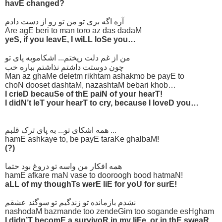
havE changed?
آره اگه بری تو من تو رو از دست دادم
Are agE beri to man toro az das dadaM
yeS, if you leavE, I wiLL loSe you…
من از غم دلت ریختم... اشکاموبه پای تو
چون دوستت داشتم نذاشتم بباره خب
Man az ghaMe deletm rikhtam ashakmo be payE to
choN dooset dashtaM, nazashtaM bebari khob…
I crieD becauSe of thE paiN of your hearT!
I didN’t leT your hearT to cry, because I loveD you…
همه اشکای تو... به پای ترک قلبم ...
hamE ashkaye to, be payE taraKe ghalbaM!
(?)
همه افکار من واسه تو دروغ بود حتما
hamE afkare maN vase to dooroogh bood hatmaN!
aLL of my thoughTs werE liE for yoU for surE!
نشدم بازمانده تو زندگیم تو سوگند عشقم
nashodaM bazmande too zendeGim too sogande esHgham
I didn’T becomE a survivoR in my liFe, or in thE sweaR