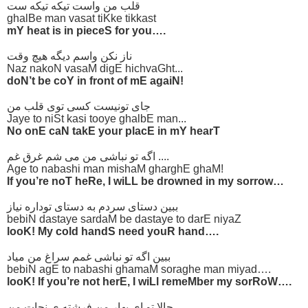
قلب من واست تیکه تیکه ست
ghalBe man vasat tiKke tikkast
mY heat is in pieceS for you….
ناز نکن واسم دیگه هیچ وقت
Naz nakoN vasaM digE hichvaGht...
doN’t be coY in front of mE agaiN!
جای تونیست کسی توی قلب من
Jaye to niSt kasi tooye ghalbE man...
No onE caN takE your placE in mY hearT
اگه تو نباشی من می شم غرق غم ....
Age to nabashi man mishaM gharghE ghaM!
If you’re noT heRe, I wiLL be drowned in my sorrow…
ببین دستای سردم به دستای توداره نیاز
bebiN dastaye sardaM be dastaye to darE niyaZ
looK! My cold handS need youR hand….
ببین اگه تو نباشی غمم سراغ من میاد
bebiN agE to nabashi ghamaM soraghe man miyad….
looK! If you’re not herE, I wiLl remeMber my sorRoW….
حالا تو ای بهار من فرشته ی نجات من