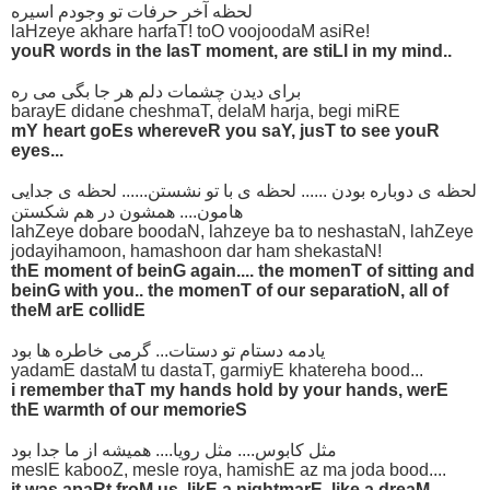
لحظه آخر حرفات تو وجودم اسیره
laHzeye akhare harfaT! toO voojoodaM asiRe!
youR words in the lasT moment, are stiLl in my mind..
برای دیدن چشمات دلم هر جا بگی می ره
barayE didane cheshmaT, delaM harja, begi miRE
mY heart goEs whereveR you saY, jusT to see youR
eyes...
لحظه ی دوباره بودن ...... لحظه ی با تو نشستن...... لحظه ی جدایی
هامون.... همشون در هم شکستن
lahZeye dobare boodaN, lahzeye ba to neshastaN, lahZeye
jodayihamoon, hamashoon dar ham shekastaN!
thE moment of beinG again.... the momenT of sitting and
beinG with you.. the momenT of our separatioN, all of
theM arE collidE
یادمه دستام تو دستات... گرمی خاطره ها بود
yadamE dastaM tu dastaT, garmiyE khatereha bood...
i remember thaT my hands hold by your hands, werE
thE warmth of our memorieS
مثل کابوس.... مثل رویا.... همیشه از ما جدا بود
meslE kabooZ, mesle roya, hamishE az ma joda bood....
it was apaRt froM us, likE a nightmarE, like a dreaM....