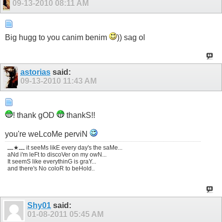
09-13-2010
08:11 AM
Big hugg to you canim benim
)) sag ol
astorias
said:
09-13-2010
11:43 AM
! thank gOD
thankS!!
you're weLcoMe perviN
ـــ★ـــ it seeMs likE every day's the saMe...
aNd i'm leFt to discoVer on my owN...
It seemS like everythinG is graY...
and there's No coloR to beHold..
Shy01
said:
01-08-2011
05:45 AM