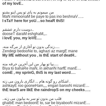
of my lovE..
من میمونم به پای تو پس اینو بشنو
MaN mimoonaM be paye to pas ino beshnaV…..
I sTaY here for yoU…so heaR thiS!
دوست دارم عشقم..
dooseT daraM eshghaM,,..
i lovE you, my loVE.....
.زندگی بدون تو آغازی از مرگه منه.....
Zendegi bedooNe to, aghazi az margE mane
My lifE without you , is thE start of deatH..
بیا تو بهار من این آخرین حرفه منه.....
Biya to bahaRe maN, in akhariN harfE manE…
comE , my sprinG, thiS is my last word….
اشکای رو گونه هام ... انگاری بارون می زنه .
ashkayE roo gooneHam,,,, engari barooN mizanE…
thE tearS are likE the raindropS on my cheeks…..
..قلب من بدون تو سر به بیابون می زنه
ghalbE man bedoonE to, sar be biyabooN mizanE…