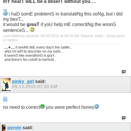
mY hearT wiLL be a deserT without you….
i haD somE problemS in translatiNg this soNg, but i did
my besT...
it would be
greaT
if yoU help mE correctiNg the wronG
sentenceS...
Last edited by afsaneh; 09-05-2012 at
09:29 AM
.
Reason:
Artist – Song name
or names
ـــ★ـــ it seeMs likE every day's the saMe...
aNd i'm leFt to discoVer on my owN...
It seemS like everythinG is graY...
and there's No coloR to beHold..
pinky_girl
said:
09-13-2010
07:20 AM
no need to correct
you were perfect honey
pervin
said: