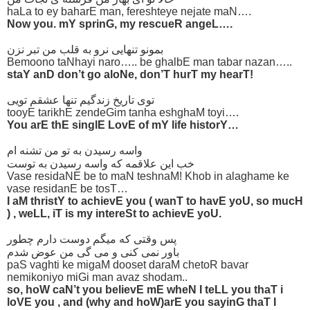
haLa to ey baharE man, fereshteye nejate maN….
Now you. mY sprinG, my rescueR angeL….
بمونو تنهایی نرو به قلب من تبر نزن
Bemoono taNhayi naro….. be ghalbE man tabar nazan…..
staY anD don’t go aloNe, don’T hurT my hearT!
توی تاریخ زندگیم تنها عشقم تویی
tooyE tarikhE zendeGim tanha eshghaM toyi….
You arE thE singlE LovE of mY life historY…
واسه رسیدن به تو من تشنه ام
خب این علاقمه که واسه رسیدن به توست
Vase residaNE be to maN teshnaM! Khob in alaghame ke
vase residanE be tosT…
I aM thristY to achievE you ( wanT to havE yoU, so mucH
) , weLL, iT is my intereSt to achievE yoU.
پس وقتی که میگم دوست دارم چطور
باور نمی کنی و می گی من عوض شدم
paS vaghti ke migaM dooset daraM chetoR bavar
nemikoniyo miGi man avaz shodam..
so, hoW caN’t you believE mE wheN I teLL you thaT i
loVE you , and (why and hoW)arE you sayinG thaT I