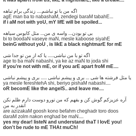
اگه من با تو نباشم.... زندگی برام تباهه
agE man ba to nabashaM, zendegi baraM tabahE...
if i aM not with yoU, mY lifE will be spoiled...
بی تو بودن... واسه ی من... مثل کابوس سیاهه
bi to boodaN vaseye maN, mesle kaboose siyahE
beinG without yoU , is likE a black nightmarE for mE
اگه تو با من نباشی..... یا که از من تو جدا شی
age to ba maN nabashi, ya ke az maN to joda shi
if you're not with mE, or if you arE apart froM mE....
یا مثل فرشته ها شی ... بری و پیشم نباشی ..... بری و پیشم نباشی
ya mesle fereshtehA shi, beriyo pishaM nabashi....
oR becomE like the angelS.. and leave me....
آره عزیزکم گوش کن و بفهم که من تورو دوست دارم ظلم نکن
انقدر به من
are azizakaM goosh kono befahm cheghadr toro doos
daraM zolm nakon enghad be maN....
yes my dear! listeN and understand thaT I lovE you!
don't be rude to mE THAt muCh!