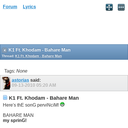
Forum
Lyrics
K1 Ft. Khodam - Bahare Man
Thread:
K1 Ft. Khodam - Bahare Man
Tags:
None
astorias
said:
09-13-2010
05:20 AM
K1 Ft. Khodam - Bahare Man
Here's thE sonG perviNciM!
BAHARE MAN
my sprinG!