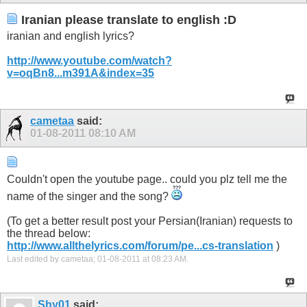
Iranian please translate to english :D
iranian and english lyrics?
http://www.youtube.com/watch?
v=oqBn8...m391A&index=35
cametaa
said:
01-08-2011
08:10 AM
Couldn't open the youtube page.. could you plz tell me the
name of the singer and the song?
(To get a better result post your Persian(Iranian) requests to
the thread below:
http://www.allthelyrics.com/forum/pe...cs-translation
)
Last edited by cametaa; 01-08-2011 at
08:23 AM
.
Shy01
said: