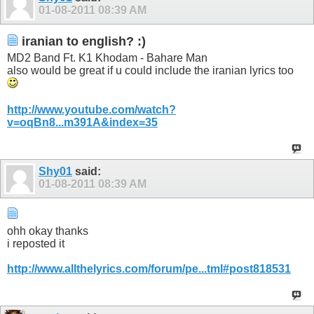
01-08-2011
08:39 AM
iranian to english? :)
MD2 Band Ft. K1 Khodam - Bahare Man
also would be great if u could include the iranian lyrics too
http://www.youtube.com/watch?
v=oqBn8...m391A&index=35
Shy01
said:
01-08-2011
08:39 AM
ohh okay thanks
i reposted it
http://www.allthelyrics.com/forum/pe...tml#post818531