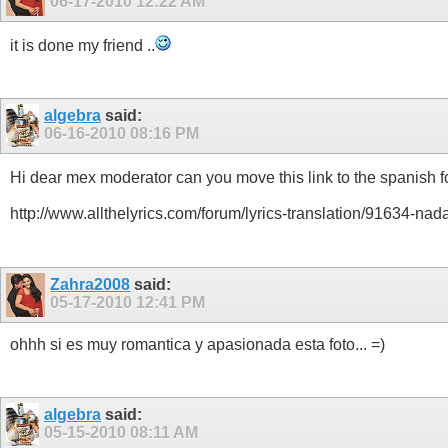
06-17-2010
12:22 AM
it is done my friend ..
algebra
said:
06-16-2010
08:16 PM
Hi dear mex moderator can you move this link to the spanish
http://www.allthelyrics.com/forum/lyrics-translation/91634-n
Zahra2008
said:
05-17-2010
12:41 PM
ohhh si es muy romantica y apasionada esta foto... =)
algebra
said:
05-15-2010
08:11 AM