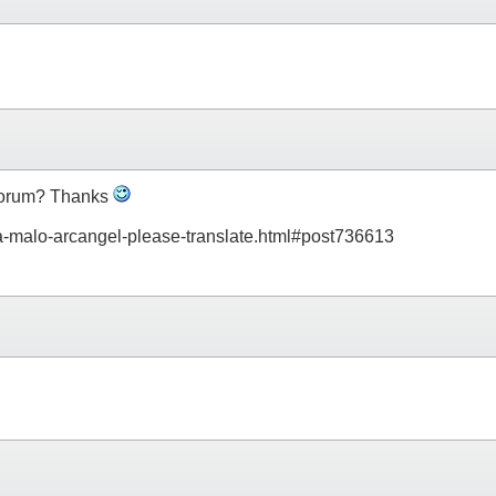
 forum? Thanks
ada-malo-arcangel-please-translate.html#post736613