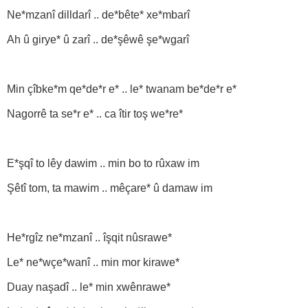
Ne*mzanî dilldarî .. de*bête* xe*mbarî
Ah û girye* û zarî .. de*şêwê şe*wgarî
Min çîbke*m qe*de*r e* .. le* twanam be*de*r e*
Nagorrê ta se*r e* .. ca îtir toş we*re*
E*şqî to lêy dawim .. min bo to rûxaw im
Şêtî tom, ta mawim .. mêçare* û damaw im
He*rgîz ne*mzanî .. îşqit nûsrawe*
Le* ne*wçe*wanî .. min mor kirawe*
Duay naşadî .. le* min xwênrawe*