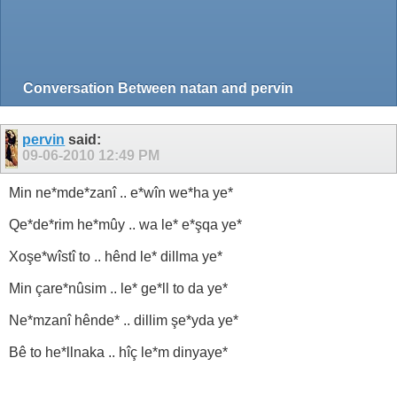
Conversation Between natan and pervin
pervin
said:
09-06-2010
12:49 PM
Min ne*mde*zanî .. e*wîn we*ha ye*
Qe*de*rim he*mûy .. wa le* e*şqa ye*
Xoşe*wîstî to .. hênd le* dillma ye*
Min çare*nûsim .. le* ge*ll to da ye*
Ne*mzanî hênde* .. dillim şe*yda ye*
Bê to he*llnaka .. hîç le*m dinyaye*