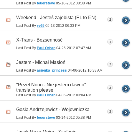
Last Post By
feuersteve
05-16-2012
08:38 PM
Weekend - Jesteś zajebista (PL to EN)
2
Last Post By
rv65
05-13-2012
06:33 PM
X-Trans - Bezsenność
1
Last Post By
Paul Orhan
04-26-2012
07:47 AM
Jestem - Michał Masłoń
7
Last Post By
asienka_princess
04-06-2012
10:38 AM
"Pezet Noon - Nie jestem dawno"
3
translation please
Last Post By
Paul Orhan
04-05-2012
03:04 PM
Gosia Andrzejewicz - Wojowniczka
2
Last Post By
feuersteve
03-14-2012
05:38 PM
Jacek Mezo Mejer - Zaufanie