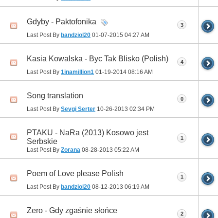
Gdyby - Paktofonika
3
Last Post By
bandziol20
01-07-2015
04:27 AM
Kasia Kowalska - Byc Tak Blisko (Polish)
4
Last Post By
1inamillion1
01-19-2014
08:16 AM
Song translation
0
Last Post By
Sevgi Serter
10-26-2013
02:34 PM
PTAKU - NaRa (2013) Kosowo jest
1
Serbskie
Last Post By
Zorana
08-28-2013
05:22 AM
Poem of Love please Polish
1
Last Post By
bandziol20
08-12-2013
06:19 AM
Zero - Gdy zgaśnie słońce
2