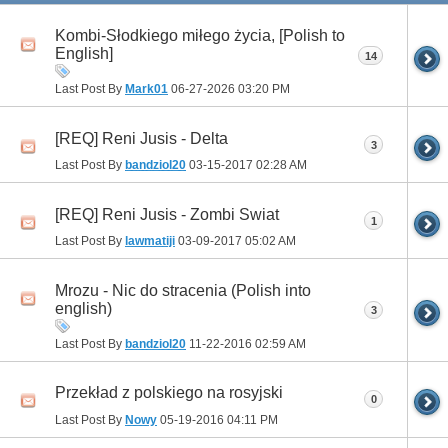
Kombi-Słodkiego miłego życia, [Polish to
English]
14
Last Post By
Mark01
06-27-2026
03:20 PM
[REQ] Reni Jusis - Delta
3
Last Post By
bandziol20
03-15-2017
02:28 AM
[REQ] Reni Jusis - Zombi Swiat
1
Last Post By
lawmatiji
03-09-2017
05:02 AM
Mrozu - Nic do stracenia (Polish into
english)
3
Last Post By
bandziol20
11-22-2016
02:59 AM
Przekład z polskiego na rosyjski
0
Last Post By
Nowy
05-19-2016
04:11 PM