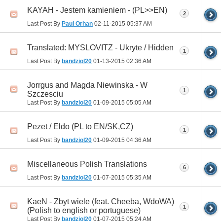
KAYAH - Jestem kamieniem - (PL>>EN)
2
Last Post By
Paul Orhan
02-11-2015
05:37 AM
Translated: MYSLOVITZ - Ukryte / Hidden
1
Last Post By
bandziol20
01-13-2015
02:36 AM
Jorrgus and Magda Niewinska - W
1
Szczesciu
Last Post By
bandziol20
01-09-2015
05:05 AM
Pezet / Eldo (PL to EN/SK,CZ)
1
Last Post By
bandziol20
01-09-2015
04:36 AM
Miscellaneous Polish Translations
6
Last Post By
bandziol20
01-07-2015
05:35 AM
KaeN - Zbyt wiele (feat. Cheeba, WdoWA)
1
(Polish to english or portuguese)
Last Post By
bandziol20
01-07-2015
05:24 AM