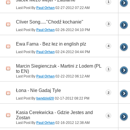
1
Last Post By
Paul Orhan
02-27-2012
07:22 AM
Cliver Song....."Chodź kochanie"
3
Last Post By
Paul Orhan
02-26-2012
04:10 PM
Ewa Farna - Bez łez in english plz
4
Last Post By
Paul Orhan
02-24-2012
04:44 PM
Marcin Siegienczuk - Martini z Lodem (PL
1
to EN)
Last Post By
Paul Orhan
02-22-2012
06:12 AM
Łona - Nie Gadaj Tyle
2
Last Post By
bandziol20
02-17-2012
08:22 PM
Kasia Cerekwicka - Gdzie Jestes and
5
Zostan
Last Post By
Paul Orhan
02-16-2012
12:38 AM