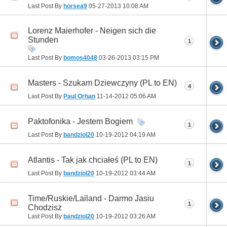
Last Post By
horsea9
05-27-2013
10:08 AM
Lorenz Maierhofer - Neigen sich die
Stunden
1
Last Post By
bomos4048
03-26-2013
03:15 PM
Masters - Szukam Dziewczyny (PL to EN)
4
Last Post By
Paul Orhan
11-14-2012
05:06 AM
Paktofonika - Jestem Bogiem
1
Last Post By
bandziol20
10-19-2012
04:19 AM
Atlantis - Tak jak chciałeś (PL to EN)
1
Last Post By
bandziol20
10-19-2012
03:44 AM
Time/Ruskie/Lailand - Darmo Jasiu
1
Chodzisz
Last Post By
bandziol20
10-19-2012
03:26 AM