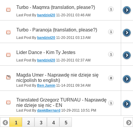
Turbo - Maqmra (translation, please?)
1
Last Post By
bandziol20
11-20-2011
03:46 AM
Turbo - Paranoja (translation, please?)
1
Last Post By
bandziol20
11-20-2011
03:13 AM
Lider Dance - Kim Ty Jestes
1
Last Post By
bandziol20
11-20-2011
02:37 AM
Magda Umer - Naprawdę nie dzieje się
8
nic(polish to english)
Last Post By
Ben Jamin
11-14-2011
09:34 AM
Translated Grzegorz TURNAU - Naprawdę
1
nie dzieje się nic - EN
Last Post By
dawidbernard
10-29-2011
10:51 PM
1
2
3
4
5