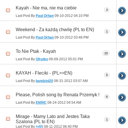
Kayah - Nie ma, nie ma ciebie
3
Last Post By
Paul Orhan
09-10-2012
04:10 PM
Weekend - Za każdą chwilę (PL to EN)
1
Last Post By
Paul Orhan
09-10-2012
03:48 PM
To Nie Ptak - Kayah
10
Last Post By
Ofratko
09-09-2012
05:01 PM
KAYAH - Fleciki - (PL>>EN)
5
Last Post By
bandziol20
08-31-2012
03:07 AM
Please, Polish song by Renata Przemyk !
6
Last Post By
ENRIC
08-24-2012
04:54 AM
Mirage - Mamy Lato and Jestes Taka
1
Szalona (PL to EN)
Last Post By
rv65
08-11-2012
06:40 PM