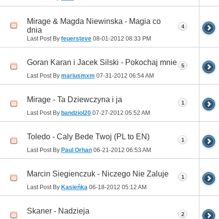
Mirage & Magda Niewinska - Magia co
4
dnia
Last Post By
feuersteve
08-01-2012
08:33 PM
Goran Karan i Jacek Silski - Pokochaj mnie
5
Last Post By
mariusmxm
07-31-2012
06:54 AM
Mirage - Ta Dziewczyna i ja
1
Last Post By
bandziol20
07-27-2012
05:52 AM
Toledo - Caly Bede Twoj (PL to EN)
1
Last Post By
Paul Orhan
06-21-2012
06:53 AM
Marcin Siegienczuk - Niczego Nie Zaluje
1
Last Post By
Kasieńka
06-18-2012
05:12 AM
Skaner - Nadzieja
2