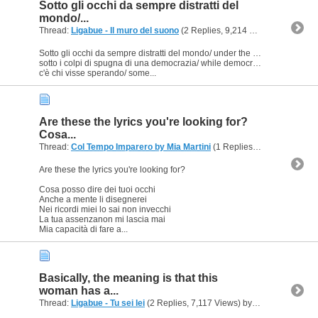
Sotto gli occhi da sempre distratti del
mondo/...
Thread:
Ligabue - Il muro del suono
(2 Replies, 9,214 Views) by
Ligeia
Sotto gli occhi da sempre distratti del mondo/ under the distracted eyes of the world
sotto i colpi di spugna di una democrazia/ while democracy wipes the state clean,
c'è chi visse sperando/ some...
Are these the lyrics you're looking for?
Cosa...
Thread:
Col Tempo Imparero by Mia Martini
(1 Replies, 8,387 Views) by
Are these the lyrics you're looking for?
Cosa posso dire dei tuoi occhi
Anche a mente li disegnerei
Nei ricordi miei lo sai non invecchi
La tua assenzanon mi lascia mai
Mia capacità di fare a...
Basically, the meaning is that this
woman has a...
Thread:
Ligabue - Tu sei lei
(2 Replies, 7,117 Views) by
Ligeia