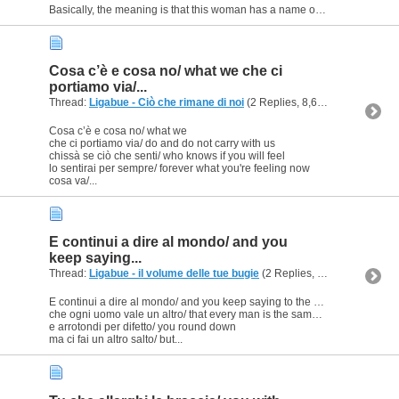
Basically, the meaning is that this woman has a name of a foreigner, the name of someone who has spent the whole life alone (or, in the other verse, is perfectly able to live alone) but lately she no...
Cosa c’è e cosa no/ what we che ci
portiamo via/...
Thread:
Ligabue - Ciò che rimane di noi
(2 Replies, 8,681 Views) by
Lig
Cosa c’è e cosa no/ what we
che ci portiamo via/ do and do not carry with us
chissà se ciò che senti/ who knows if you will feel
lo sentirai per sempre/ forever what you're feeling now
cosa va/...
E continui a dire al mondo/ and you
keep saying...
Thread:
Ligabue - il volume delle tue bugie
(2 Replies, 8,938 Views) by
E continui a dire al mondo/ and you keep saying to the world
che ogni uomo vale un altro/ that every man is the same to you
e arrotondi per difetto/ you round down
ma ci fai un altro salto/ but...