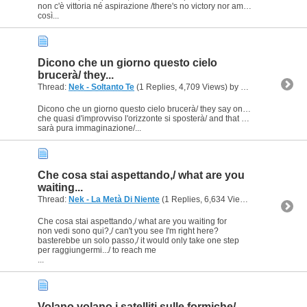
non c'è vittoria né aspirazione /there's no victory nor ambition
così...
Dicono che un giorno questo cielo
brucerà/ they...
Thread:
Nek - Soltanto Te
(1 Replies, 4,709 Views) by
Ligeia
Dicono che un giorno questo cielo brucerà/ they say one day this sky shall burn
che quasi d'improvviso l'orizzonte si sposterà/ and that suddenly the horizon will move
sarà pura immaginazione/...
Che cosa stai aspettando,/ what are you
waiting...
Thread:
Nek - La Metà Di Niente
(1 Replies, 6,634 Views) by
Ligeia
Che cosa stai aspettando,/ what are you waiting for
non vedi sono qui?,/ can't you see I'm right here?
basterebbe un solo passo,/ it would only take one step
per raggiungermi.../ to reach me
...
Volano volano i satelliti sulle formiche/