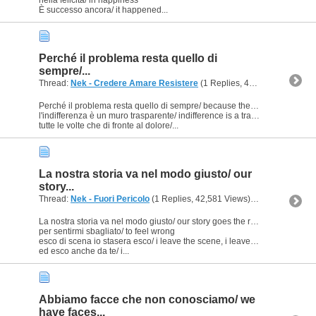
È successo ancora/ it happened...
Perché il problema resta quello di
sempre/...
Thread:
Nek - Credere Amare Resistere
(1 Replies, 41,773 Views) by
Perché il problema resta quello di sempre/ because the problem is always the same
l'indifferenza è un muro trasparente/ indifference is a transparent wall
tutte le volte che di fronte al dolore/...
La nostra storia va nel modo giusto/ our
story...
Thread:
Nek - Fuori Pericolo
(1 Replies, 42,581 Views) by
Ligeia
La nostra storia va nel modo giusto/ our story goes the right way
per sentirmi sbagliato/ to feel wrong
esco di scena io stasera esco/ i leave the scene, i leave tonight
ed esco anche da te/ i...
Abbiamo facce che non conosciamo/ we
have faces...