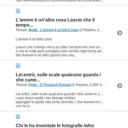
http://www.allthelyrics.com/forum/italian-lyrics-translation/127807-mod-come-un-pittore.html
L'amore è un'altra cosa Lascio che il
tempo...
Thread:
Modà - L'amore è un'altra cosa
(2 Replies, 4,292 Views) by
Lig
L'amore è un'altra cosa
Lascio che il tempo vinca su tutto/ I let time win over everything
e che la notte porti consiglio/ and i let the night bring advice
dici domani è un altro giorno/ you say...
Lei entrò, sulle scale qualcuno guardo /
she came...
Thread:
Pooh - Ci Penserò Domani
(1 Replies, 5,386 Views) by
Ligeia
Lei entrò, sulle scale qualcuno guardo / she came in, someone gazed at
i suoi strani vestiti / her strange clothes
appoggiò le spalle alla porta dicendo: / she leaned on the frame door
con lui ci...
Chi le ha inventate le fotografie /who