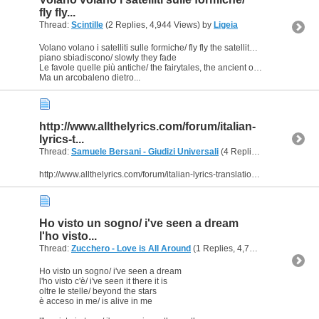
fly fly...
Thread:
Scintille
(2 Replies, 4,944 Views) by
Ligeia
Volano volano i satelliti sulle formiche/ fly fly the satellites on ants
piano sbiadiscono/ slowly they fade
Le favole quelle più antiche/ the fairytales, the ancient ones
Ma un arcobaleno dietro...
http://www.allthelyrics.com/forum/italian-
lyrics-t...
Thread:
Samuele Bersani - Giudizi Universali
(4 Replies, 10,700 Views) by
http://www.allthelyrics.com/forum/italian-lyrics-translation/105859-guidizi-universali-by-samule-bersanni.html
Ho visto un sogno/ i've seen a dream
l'ho visto...
Thread:
Zucchero - Love is All Around
(1 Replies, 4,722 Views) by
Lige
Ho visto un sogno/ i've seen a dream
l'ho visto c'è/ i've seen it there it is
oltre le stelle/ beyond the stars
è acceso in me/ is alive in me