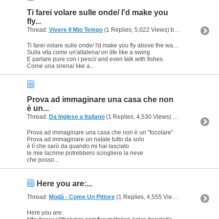
Ti farei volare sulle onde/ I'd make you
fly...
Thread:
Vivere Il Mio Tempo
(1 Replies, 5,022 Views) by
Ligeia
Ti farei volare sulle onde/ I'd make you fly above the waves
Sulla vita come un'altalena/ on life like a swing
E parlare pure con i pesci/ and even talk with fishes
Come una sirena/ like a...
Prova ad immaginare una casa che non
è un...
Thread:
Da Inglese a Italiano
(1 Replies, 4,530 Views) by
Ligeia
Prova ad immaginare una casa che non è un "focolare"
Prova ad immaginare un natale tutto da solo
è lì che sarò da quando mi hai lasciato
le mie lacrime potrebbero sciogliere la neve
che posso...
Here you are:...
Thread:
Modà - Come Un Pittore
(1 Replies, 4,555 Views) by
Ligeia
Here you are: