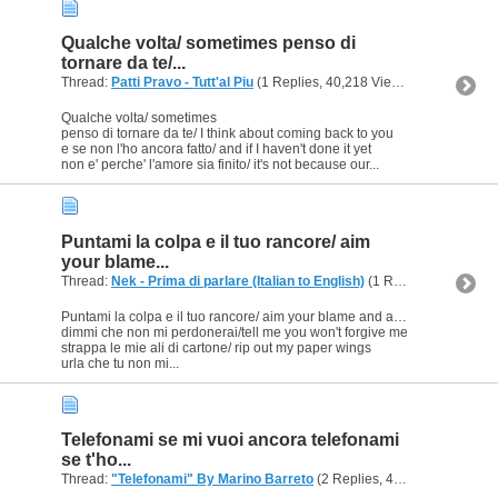
Qualche volta/ sometimes penso di
tornare da te/...
Thread:
Patti Pravo - Tutt'al Piu
(1 Replies, 40,218 Views) by
Ligeia
Qualche volta/ sometimes
penso di tornare da te/ I think about coming back to you
e se non l'ho ancora fatto/ and if I haven't done it yet
non e' perche' l'amore sia finito/ it's not because our...
Puntami la colpa e il tuo rancore/ aim
your blame...
Thread:
Nek - Prima di parlare (Italian to English)
(1 Replies, 40,529 Views) by
Puntami la colpa e il tuo rancore/ aim your blame and anger at me
dimmi che non mi perdonerai/tell me you won't forgive me
strappa le mie ali di cartone/ rip out my paper wings
urla che tu non mi...
Telefonami se mi vuoi ancora telefonami
se t'ho...
Thread:
"Telefonami" By Marino Barreto
(2 Replies, 44,248 Views) by