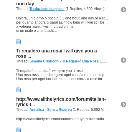
one day...
Thread:
Traduzione in Inglese
(1 Replies, 4,802 Views) by
Ligeia
Un'ora, un giorno o poco più, / one hour, one day or a little longer
per quanto ancora ci sarai tu, / how long will you still be here
a volermi male, / wishing bad on me
di un male e che fa solo...
Ti regalerò una rosa/ I will give you a
rose ...
Thread:
Simone Cristicchi - Ti Regalerò Una Rosa
(1 Replies, 4,367 Views) by
Ti regalerò una rosa/ I will give you a rose
Una rosa rossa per dipingere ogni cosa/ a red rose to paint everything
Una rosa per ogni tua lacrima da consolare/ a rose for every tear of...
http://www.allthelyrics.com/forum/italian-
lyrics-t...
Thread:
Annalisa - Sensa Riserva
(1 Replies, 5,082 Views) by
Ligeia
http://www.allthelyrics.com/forum/italian-lyrics-translation/135904-annalisa-scarrone-senza-riserva-in-english-plz.html