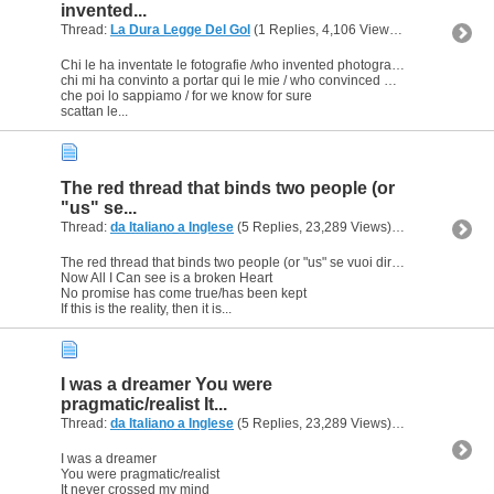
invented...
Thread:
La Dura Legge Del Gol
(1 Replies, 4,106 Views) by
Ligeia
Chi le ha inventate le fotografie /who invented photographies
chi mi ha convinto a portar qui le mie / who convinced me to bring mine here
che poi lo sappiamo / for we know for sure
scattan le...
The red thread that binds two people (or
"us" se...
Thread:
da Italiano a Inglese
(5 Replies, 23,289 Views) by
Ligeia
The red thread that binds two people (or "us" se vuoi dire "che ci lega") has broken
Now All I Can see is a broken Heart
No promise has come true/has been kept
If this is the reality, then it is...
I was a dreamer You were
pragmatic/realist It...
Thread:
da Italiano a Inglese
(5 Replies, 23,289 Views) by
Ligeia
I was a dreamer
You were pragmatic/realist
It never crossed my mind