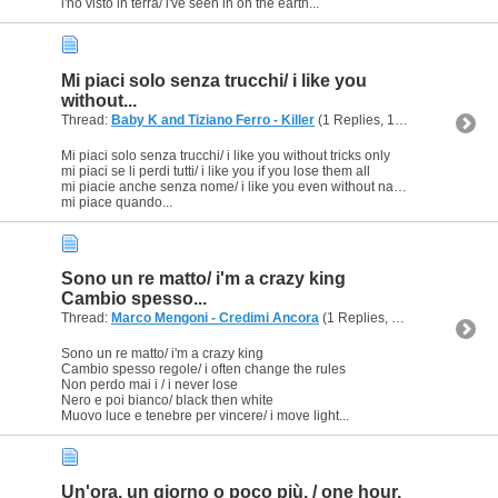
l'ho visto in terra/ i've seen in on the earth...
Mi piaci solo senza trucchi/ i like you
without...
Thread:
Baby K and Tiziano Ferro - Killer
(1 Replies, 10,614 Views) by
Mi piaci solo senza trucchi/ i like you without tricks only
mi piaci se li perdi tutti/ i like you if you lose them all
mi piacie anche senza nome/ i like you even without name
mi piace quando...
Sono un re matto/ i'm a crazy king
Cambio spesso...
Thread:
Marco Mengoni - Credimi Ancora
(1 Replies, 4,461 Views) by
L
Sono un re matto/ i'm a crazy king
Cambio spesso regole/ i often change the rules
Non perdo mai i / i never lose
Nero e poi bianco/ black then white
Muovo luce e tenebre per vincere/ i move light...
Un'ora, un giorno o poco più, / one hour,