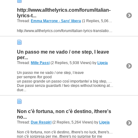
http://www.allthelyrics.com/forum/italian-
lyrics-t...
Thread:
Emma Marrone - Saro' libera
(1 Replies, 5,068 Views) by
Ligei
http://www.allthelyrics.com/forum/italian-lyrics-translation/122249-translation-of-an-italian-song-saro-libera.html
Un passo me ne vado / one step, I leave
per...
Thread:
Mille Passi
(2 Replies, 5,938 Views) by
Ligeia
Un passo me ne vado / one step, I leave
per sempre /for good
un passo grande un passo così importante/ a big step, so important
Due passi senza guardarti / two steps without looking at you
due...
Non c'è fortuna, non c'è destino, /there's
no...
Thread:
Due Respiri
(2 Replies, 5,264 Views) by
Ligeia
Non c'è fortuna, non c'è destino, /there's no luck, there's no fate
non c'è sorpresa per me, /there's no surprise for me