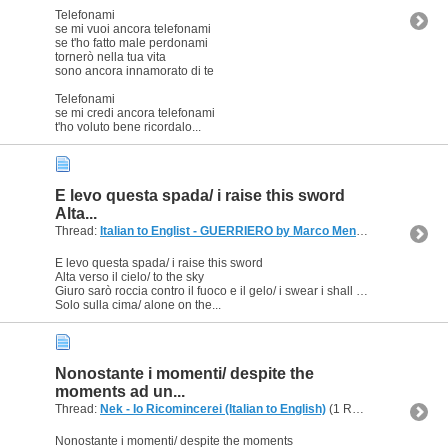
Telefonami
se mi vuoi ancora telefonami
se t'ho fatto male perdonami
tornerò nella tua vita
sono ancora innamorato di te
Telefonami
se mi credi ancora telefonami
t'ho voluto bene ricordalo...
E levo questa spada/ i raise this sword
Alta...
Thread:
Italian to Englist - GUERRIERO by Marco Mengoni
(1 Replies,
E levo questa spada/ i raise this sword
Alta verso il cielo/ to the sky
Giuro sarò roccia contro il fuoco e il gelo/ i swear i shall be rock against fire and ice
Solo sulla cima/ alone on the...
Nonostante i momenti/ despite the
moments ad un...
Thread:
Nek - Io Ricomincerei (Italian to English)
(1 Replies, 40,972 Views) by
Nonostante i momenti/ despite the moments