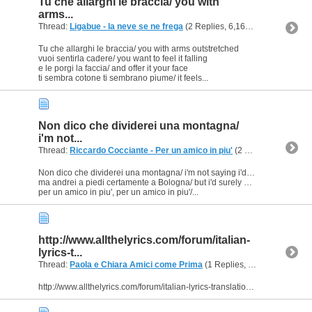
Tu che allarghi le braccia/ you with
arms...
Thread:
Ligabue - la neve se ne frega
(2 Replies, 6,166 Views) by
Ligei
Tu che allarghi le braccia/ you with arms outstretched
vuoi sentirla cadere/ you want to feel it falling
e le porgi la faccia/ and offer it your face
ti sembra cotone ti sembrano piume/ it feels...
Non dico che dividerei una montagna/
i'm not...
Thread:
Riccardo Cocciante - Per un amico in piu'
(2 Replies, 8,142 Views) by
Non dico che dividerei una montagna/ i'm not saying i'd crush a mountain
ma andrei a piedi certamente a Bologna/ but i'd surely go on foot up to Bologna
per un amico in piu', per un amico in piu'/...
http://www.allthelyrics.com/forum/italian-
lyrics-t...
Thread:
Paola e Chiara Amici come Prima
(1 Replies, 4,756 Views) by
http://www.allthelyrics.com/forum/italian-lyrics-translation/81678-amici-come-prima-pls.html