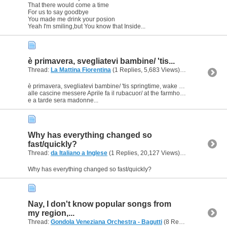
That there would come a time
For us to say goodbye
You made me drink your posion
Yeah I'm smiling,but You know that Inside...
è primavera, svegliatevi bambine/ 'tis...
Thread:
La Mattina Fiorentina
(1 Replies, 5,683 Views) by
Ligeia
è primavera, svegliatevi bambine/ 'tis springtime, wake up young maidens
alle cascine messere Aprile fa il rubacuor/ at the farmhouses sir April is playing the heartbreaker
e a tarde sera madonne...
Why has everything changed so
fast/quickly?
Thread:
da Italiano a Inglese
(1 Replies, 20,127 Views) by
Ligeia
Why has everything changed so fast/quickly?
Nay, I don't know popular songs from
my region,...
Thread:
Gondola Veneziana Orchestra - Bagutti
(8 Replies, 11,278 Views) by