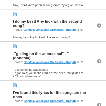
Nay, I don't know popular songs from my region, let alone from other places!
I do my best! Any luck with the second
song?
Thread:
Gondola Veneziana Orchestra - Bagutti
(8 Replies, 11,278 Views) by
I do my best! Any luck with the second song?
-"gliding on the water/canal" - "
(gondola)...
Thread:
Gondola Veneziana Orchestra - Bagutti
(8 Replies, 11,278 Views) by
-"gliding on the water/canal"
- "(gondola) you're the cradle of the heart, that glides rocking gently"
- "(il gondoliere) rows"
I've found this lyrics for the song, are the
ones...
Thread:
Gondola Veneziana Orchestra - Bagutti
(8 Replies, 11,278 Views) by