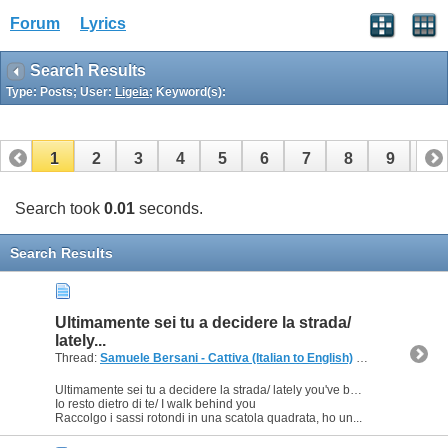
Forum
Lyrics
Search Results
Type: Posts; User:
Ligeia
; Keyword(s):
1
2
3
4
5
6
7
8
9
10
Search took
0.01
seconds.
Search Results
Ultimamente sei tu a decidere la strada/
lately...
Thread:
Samuele Bersani - Cattiva (Italian to English)
(1 Replies, 46,537 Views) by
Ultimamente sei tu a decidere la strada/ lately you've been the one always choosing the way
Io resto dietro di te/ I walk behind you
Raccolgo i sassi rotondi in una scatola quadrata, ho un...