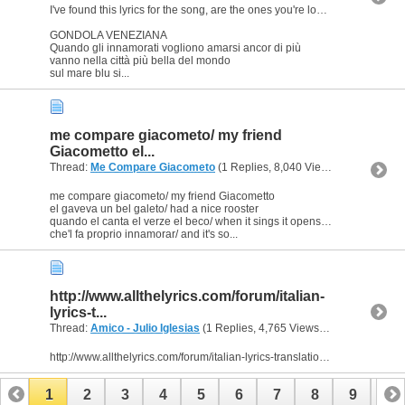
I've found this lyrics for the song, are the ones you're looking for?
GONDOLA VENEZIANA
Quando gli innamorati vogliono amarsi ancor di più
vanno nella città più bella del mondo
sul mare blu si...
me compare giacometo/ my friend
Giacometto el...
Thread:
Me Compare Giacometo
(1 Replies, 8,040 Views) by
Ligeia
me compare giacometo/ my friend Giacometto
el gaveva un bel galeto/ had a nice rooster
quando el canta el verze el beco/ when it sings it opens its beak
che'l fa proprio innamorar/ and it's so...
http://www.allthelyrics.com/forum/italian-
lyrics-t...
Thread:
Amico - Julio Iglesias
(1 Replies, 4,765 Views) by
Ligeia
http://www.allthelyrics.com/forum/italian-lyrics-translation/86979-amico-julio-iglesias.html
1
2
3
4
5
6
7
8
9
10