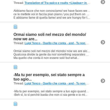
Thread:
Translation of Tra palco e realts <Ligabue> in Engllish, please
Abbiamo facce che non conosciamo/ we have faces we don't know
ce le mettete voi in faccia pian piano./ you put them on us little by little
E abbiamo fame di quella fame/ and we are hungry for that...
Ormai siamo soli nel mezzo del mondo/
now we are...
Thread:
Luigi Tenco - Quello che conta - and - Tu non hai capito niente
Ormai siamo soli nel mezzo del mondo/ now we are alone in the middle of the world
Qualcosa divide la gente da noi/ something separates people from us
Ma quello che conta è non essere soli/ but what...
-Ma tu per esempio, sei stato sempre a
tuo agio...
Thread:
Luigi Tenco - Quello che conta - and - Tu non hai capito niente
-Ma tu per esempio, sei stato sempre a tuo agio quando hai fatto dei film?/ For instance, did you feel at ease when you acted in movies?
-Beh sì, io sì perchè basta che non ci sia gente e io mi...