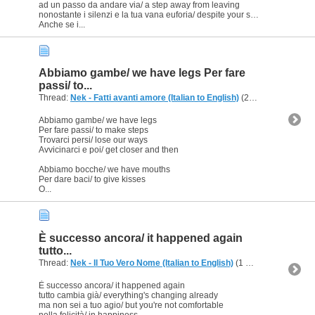
ad un passo da andare via/ a step away from leaving
nonostante i silenzi e la tua vana euforia/ despite your silences and your useless euphoria
Anche se i...
Abbiamo gambe/ we have legs Per fare
passi/ to...
Thread:
Nek - Fatti avanti amore (Italian to English)
(2 Replies, 45,204 Views) by
Abbiamo gambe/ we have legs
Per fare passi/ to make steps
Trovarci persi/ lose our ways
Avvicinarci e poi/ get closer and then
Abbiamo bocche/ we have mouths
Per dare baci/ to give kisses
O...
È successo ancora/ it happened again
tutto...
Thread:
Nek - Il Tuo Vero Nome (Italian to English)
(1 Replies, 42,012 Views) by
È successo ancora/ it happened again
tutto cambia già/ everything's changing already
ma non sei a tuo agio/ but you're not comfortable
nella felicità/ in happiness