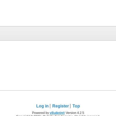
Log in
Register
Top
Powered by
vBulletin®
Version 4.2.5