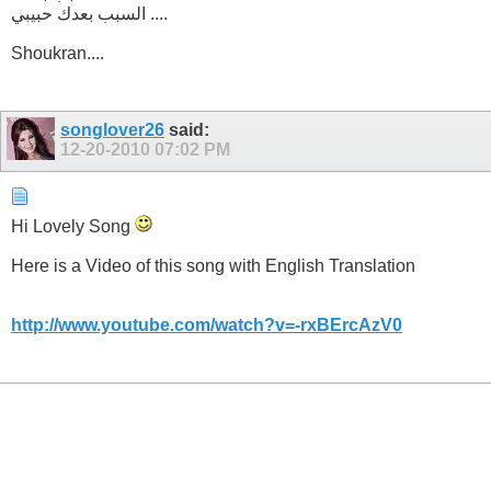
السبب بعدك حبيبي ....
Shoukran....
songlover26
said:
12-20-2010
07:02 PM
Hi Lovely Song
Here is a Video of this song with English Translation
http://www.youtube.com/watch?v=-rxBErcAzV0