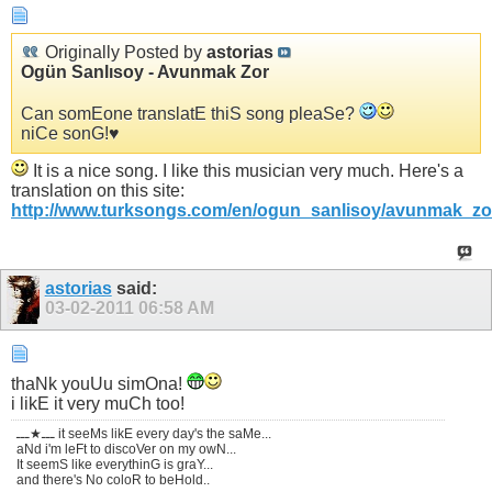
Originally Posted by
astorias
Ogün Sanlısoy - Avunmak Zor
Can somEone translatE thiS song pleaSe?
niCe sonG!♥
It is a nice song. I like this musician very much. Here's a
translation on this site:
http://www.turksongs.com/en/ogun_sanlisoy/avunmak_zo
astorias
said:
03-02-2011
06:58 AM
thaNk youUu simOna!
i likE it very muCh too!
ـــ★ـــ it seeMs likE every day's the saMe...
aNd i'm leFt to discoVer on my owN...
It seemS like everythinG is graY...
and there's No coloR to beHold..