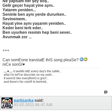
Ne yapsam her şey boş..
Gelir geçer hayat yine aynı..
Yatarım yeniden...
Seninle ben aynı yerde dururken..
Sevinemem..
Hayat yine aynı yaşarım yeniden..
Keder beni terk eder..
Ben uyurken resmin hep beni sever..
Avunmak zor ...
+++
Can somEone translatE thiS song pleaSe?
niCe sonG!♥
ـــ★ـــ it seeMs likE every day's the saMe...
aNd i'm leFt to discoVer on my owN...
It seemS like everythinG is graY...
and there's No coloR to beHold..
partizanka
said:
03-02-2011
06:47 AM