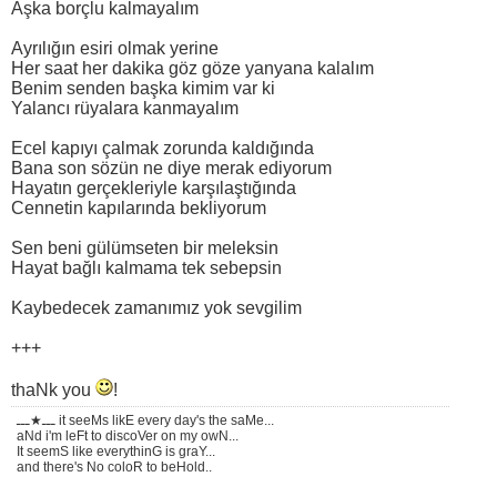
Aşka borçlu kalmayalım
Ayrılığın esiri olmak yerine
Her saat her dakika göz göze yanyana kalalım
Benim senden başka kimim var ki
Yalancı rüyalara kanmayalım
Ecel kapıyı çalmak zorunda kaldığında
Bana son sözün ne diye merak ediyorum
Hayatın gerçekleriyle karşılaştığında
Cennetin kapılarında bekliyorum
Sen beni gülümseten bir meleksin
Hayat bağlı kalmama tek sebepsin
Kaybedecek zamanımız yok sevgilim
+++
thaNk you
!
ـــ★ـــ it seeMs likE every day's the saMe...
aNd i'm leFt to discoVer on my owN...
It seemS like everythinG is graY...
and there's No coloR to beHold..