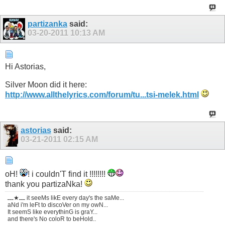
partizanka
said:
03-20-2011
10:13 AM
Hi Astorias,
Silver Moon did it here:
http://www.allthelyrics.com/forum/tu...tsi-melek.html
astorias
said:
03-21-2011
02:15 AM
oH!
! i couldn'T find it !!!!!!!!
thank you partizaNka!
ـــ★ـــ it seeMs likE every day's the saMe...
aNd i'm leFt to discoVer on my owN...
It seemS like everythinG is graY...
and there's No coloR to beHold..