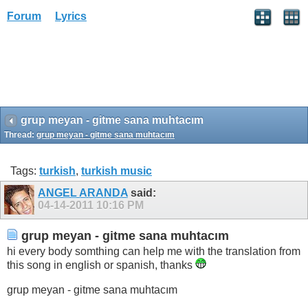
Forum
Lyrics
grup meyan - gitme sana muhtacım
Thread:
grup meyan - gitme sana muhtacım
Tags:
turkish
,
turkish music
ANGEL ARANDA
said:
04-14-2011
10:16 PM
grup meyan - gitme sana muhtacım
hi every body somthing can help me with the translation from
this song in english or spanish, thanks
grup meyan - gitme sana muhtacım