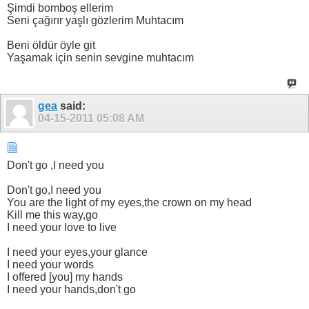
Şimdi bomboş ellerim
Seni çağırır yaşlı gözlerim Muhtacım
Beni öldür öyle git
Yaşamak için senin sevgine muhtacım
gea
said:
04-15-2011
05:08 AM
Don't go ,I need you
Don't go,I need you
You are the light of my eyes,the crown on my head
Kill me this way,go
I need your love to live
I need your eyes,your glance
I need your words
I offered [you] my hands
I need your hands,don't go