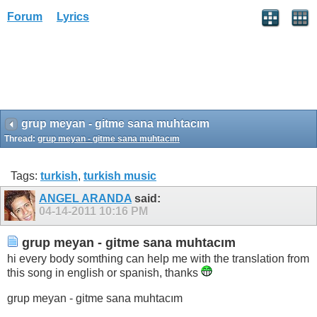
Forum
Lyrics
grup meyan - gitme sana muhtacım
Thread:
grup meyan - gitme sana muhtacım
Tags:
turkish
,
turkish music
ANGEL ARANDA
said:
04-14-2011
10:16 PM
grup meyan - gitme sana muhtacım
hi every body somthing can help me with the translation from
this song in english or spanish, thanks
grup meyan - gitme sana muhtacım