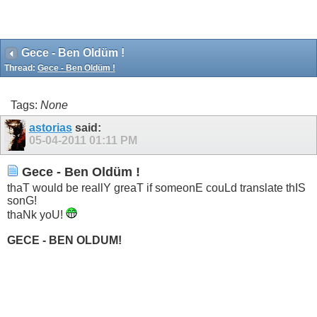
Gece - Ben Oldüm !
Thread:
Gece - Ben Oldüm !
Tags:
None
astorias
said:
05-04-2011
01:11 PM
Gece - Ben Oldüm !
thaT would be reallY greaT if someonE couLd translate thIS
sonG!
thaNk yoU!
GECE - BEN OLDUM!