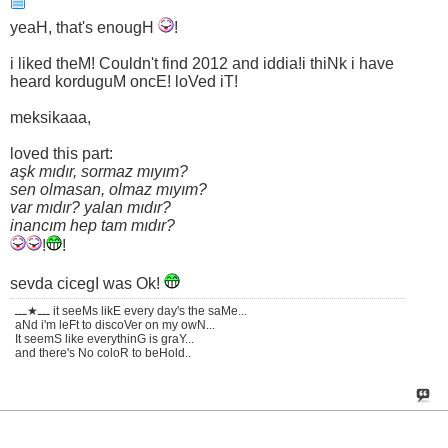
yeaH, that's enougH
!
i liked theM! Couldn't find 2012 and iddia!i thiNk i have
heard korduguM oncE! loVed iT!
meksikaaa,
loved this part:
aşk mıdır, sormaz mıyım?
sen olmasan, olmaz mıyım?
var mıdır? yalan mıdır?
inancım hep tam mıdır?
!
!
sevda cicegI was Ok!
ـــ★ـــ it seeMs likE every day's the saMe...
aNd i'm leFt to discoVer on my owN...
It seemS like everythinG is graY...
and there's No coloR to beHold..