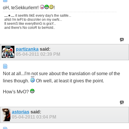
oH, teSekkurlerrr!
!
ـــ★ـــ it seeMs likE every day's the saMe...
aNd i'm leFt to discoVer on my owN...
It seemS like everythinG is graY...
and there's No coloR to beHold..
partizanka
said:
05-04-2011
02:39 PM
Not at all...I'm not sure about the translation of some of the
lines though.
Oh well, at least it gives the point.
How's MvO?
astorias
said:
05-04-2011
03:04 PM