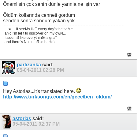
Önemlisin çok senin dünle yarınla ne işin var
Öldüm kollarında cenneti gördüm
senden sonra söndüm yakan yok...
ـــ★ـــ it seeMs likE every day's the saMe...
aNd i'm leFt to discoVer on my owN...
It seemS like everythinG is graY...
and there's No coloR to beHold..
partizanka
said:
05-04-2011
02:28 PM
Hey Astorias...it's translated here.
http://www.turksongs.com/en/gece/ben_oldum/
astorias
said:
05-04-2011
02:37 PM