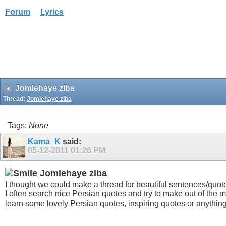
Forum
Lyrics
Jomlehaye ziba
Thread:
Jomlehaye ziba
Tags:
None
Kama_K
said:
05-12-2011
01:26 PM
Jomlehaye ziba
I thought we could make a thread for beautiful sentences/quot
I often search nice Persian quotes and try to make out of the 
learn some lovely Persian quotes, inspiring quotes or anythin