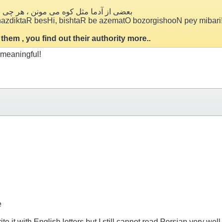
بعضی از آدما مثل کوه می مونن ، هر چی
zdiktaR besHi, bishtaR be azematO bozorgishooN pey mibari
hem , you find out their authority more..
 meaningful!
e
write it with English letters but I still cannot read Persian very w