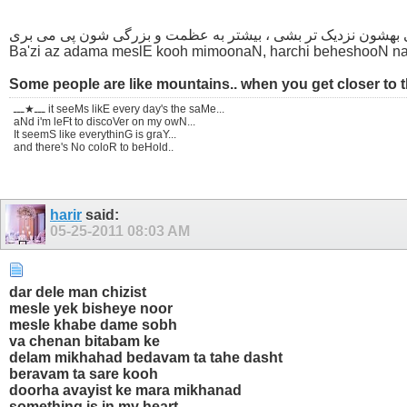
ی بهشون نزدیک تر بشی ، بیشتر به عظمت و بزرگی شون پی می بری
Ba'zi az adama meslE kooh mimoonaN, harchi beheshooN naz
Some people are like mountains.. when you get closer to th
ـــ★ـــ it seeMs likE every day's the saMe...
aNd i'm leFt to discoVer on my owN...
It seemS like everythinG is graY...
and there's No coloR to beHold..
harir
said:
05-25-2011
08:03 AM
dar dele man chizist
mesle yek bisheye noor
mesle khabe dame sobh
va chenan bitabam ke
delam mikhahad bedavam ta tahe dasht
beravam ta sare kooh
doorha avayist ke mara mikhanad
something is in my heart