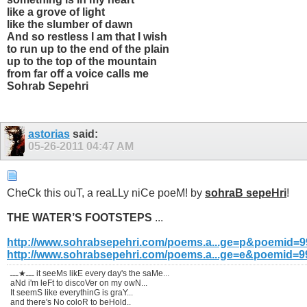
like a grove of light
like the slumber of dawn
And so restless I am that I wish
to run up to the end of the plain
up to the top of the mountain
from far off a voice calls me
Sohrab Sepehri
astorias
said:
05-26-2011
04:47 AM
CheCk this ouT, a reaLLy niCe poeM! by
sohraB sepeHri
!
THE WATER’S FOOTSTEPS
...
http://www.sohrabsepehri.com/poems.a...ge=p&poemid=9
http://www.sohrabsepehri.com/poems.a...ge=e&poemid=9
ـــ★ـــ it seeMs likE every day's the saMe...
aNd i'm leFt to discoVer on my owN...
It seemS like everythinG is graY...
and there's No coloR to beHold..