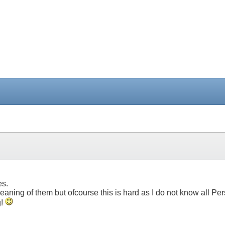
es.
meaning of them but ofcourse this is hard as I do not know all 
g!