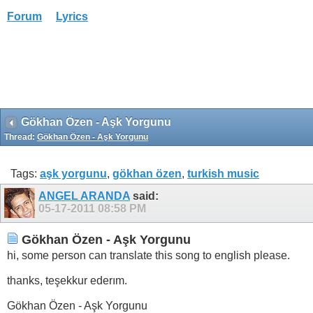
Forum
Lyrics
Gökhan Özen - Aşk Yorgunu
Thread:
Gökhan Özen - Aşk Yorgunu
Tags:
aşk yorgunu
,
gökhan özen
,
turkish music
ANGEL ARANDA
said:
05-17-2011
08:58 PM
Gökhan Özen - Aşk Yorgunu
hi, some person can translate this song to english please.
thanks, teşekkur ederım.
Gökhan Özen - Aşk Yorgunu