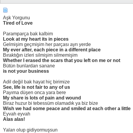
Aşk Yorgunu
Tired of Love
Paramparça bak kalbim
Look at my heart its in pieces
Gelmişim geçmişim her parçası ayrı yerde
My ever after, each piece in a different place
Bıraktığın izleri silmişim silmemişim
Whether I erased the scars that you left on me or not
Bütün bunlardan sanane
is not your business
Adil değil bak hayat hiç birimize
See, life is not fair to any of us
Payıma düşen onca yara bere
My share is lots of pain and wound
Biraz huzur bi tebessüm olamadık ya biz bize
Wish we had some peace and smiled at each other a little
Eyvah eyvah
Alas alas!
Yalan olup gidiyormuşsun