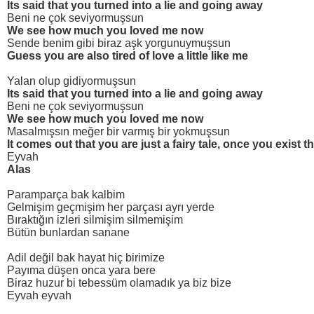
Its said that you turned into a lie and going away
Beni ne çok seviyormuşsun
We see how much you loved me now
Sende benim gibi biraz aşk yorgunuymuşsun
Guess you are also tired of love a little like me
Yalan olup gidiyormuşsun
Its said that you turned into a lie and going away
Beni ne çok seviyormuşsun
We see how much you loved me now
Masalmışsın meğer bir varmış bir yokmuşsun
It comes out that you are just a fairy tale, once you exist 
Eyvah
Alas
Paramparça bak kalbim
Gelmişim geçmişim her parçası ayrı yerde
Bıraktığın izleri silmişim silmemişim
Bütün bunlardan sanane
Adil değil bak hayat hiç birimize
Payıma düşen onca yara bere
Biraz huzur bi tebessüm olamadık ya biz bize
Eyvah eyvah