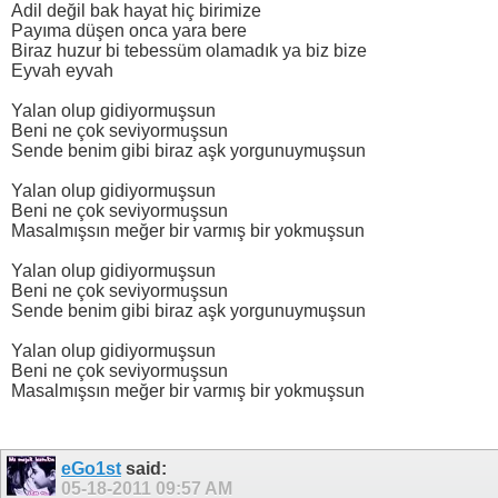
Adil değil bak hayat hiç birimize
Payıma düşen onca yara bere
Biraz huzur bi tebessüm olamadık ya biz bize
Eyvah eyvah
Yalan olup gidiyormuşsun
Beni ne çok seviyormuşsun
Sende benim gibi biraz aşk yorgunuymuşsun
Yalan olup gidiyormuşsun
Beni ne çok seviyormuşsun
Masalmışsın meğer bir varmış bir yokmuşsun
Yalan olup gidiyormuşsun
Beni ne çok seviyormuşsun
Sende benim gibi biraz aşk yorgunuymuşsun
Yalan olup gidiyormuşsun
Beni ne çok seviyormuşsun
Masalmışsın meğer bir varmış bir yokmuşsun
eGo1st
said:
05-18-2011
09:57 AM