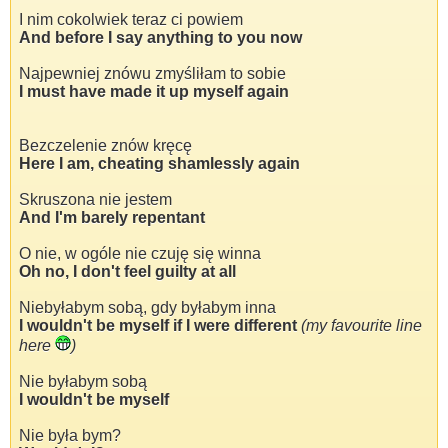
I nim cokolwiek teraz ci powiem
And before I say anything to you now
Najpewniej znówu zmyśliłam to sobie
I must have made it up myself again
Bezczelenie znów kręcę
Here I am, cheating shamlessly again
Skruszona nie jestem
And I'm barely repentant
O nie, w ogóle nie czuję się winna
Oh no, I don't feel guilty at all
Niebyłabym sobą, gdy byłabym inna
I wouldn't be myself if I were different
(my favourite line
here
)
Nie byłabym sobą
I wouldn't be myself
Nie była bym?