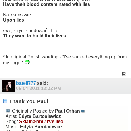
Have their blood contaminated with lies
Na kłamstwie
Upon lies
swoje życie budować chce
They want to build their lives
_____________________________
* In original Polish wording - "I've sucked everything up from
my finger"
bateli777
said:
06-04-2011
12:32 PM
Thank You Paul
Originally Posted by
Paul Orhan
Artist:
Edyta Bartosiewicz
Song:
Skłamałam / I've lied
Music:
Edyta Barotsiewicz