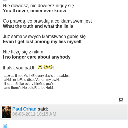
Nie dowiesz, nie dowiesz nigdy się
You'll never, never ever know
Co prawdą, co prawdą, a co kłamstwem jest
What the truth and what the lie is
Już sama w swych kłamstwach gubię się
Even I get lost among my lies myself
Nie liczę się z nikim
I no longer care about anybody
thaNk you paUl !
!
!
ـــ★ـــ it seeMs likE every day's the saMe...
aNd i'm leFt to discoVer on my owN...
It seemS like everythinG is graY...
and there's No coloR to beHold..
Paul Orhan
said:
06-06-2011
10:15 AM