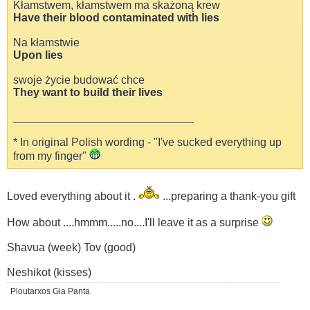
Kłamstwem, kłamstwem ma skażoną krew
Have their blood contaminated with lies
Na kłamstwie
Upon lies
swoje życie budować chce
They want to build their lives
_____________________________
* In original Polish wording - "I've sucked everything up
from my finger"
Loved everything about it .
...preparing a thank-you gift
How about ....hmmm.....no....I'll leave it as a surprise
Shavua (week) Tov (good)
Neshikot (kisses)
Ploutarxos Gia Panta