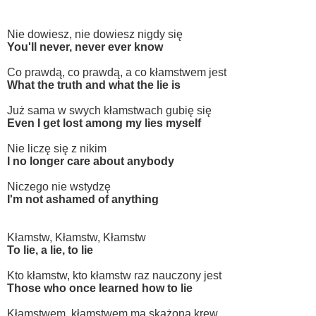
Nie dowiesz, nie dowiesz nigdy się
You'll never, never ever know
Co prawdą, co prawdą, a co kłamstwem jest
What the truth and what the lie is
Już sama w swych kłamstwach gubię się
Even I get lost among my lies myself
Nie liczę się z nikim
I no longer care about anybody
Niczego nie wstydzę
I'm not ashamed of anything
Kłamstw, Kłamstw, Kłamstw
To lie, a lie, to lie
Kto kłamstw, kto kłamstw raz nauczony jest
Those who once learned how to lie
Kłamstwem, kłamstwem ma skażoną krew