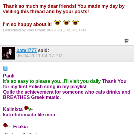
Thank so much my dear friends! You made my day by
visiting this thread and by your posts!
I'm so happy about it!
Last edited by Paul Orhan; 06-04-2011 at
04:18 PM
.
bateli777
said:
06-04-2011
04:17 PM
Pauli
It's so easy to please you...I'll visit you daily
Thank You
for my first Polish song in my playlist
Quite the achievement for someone who eats drinks and
BREATHES Greek music.
Kalinixta
kali ebdomada file mou
Filakia