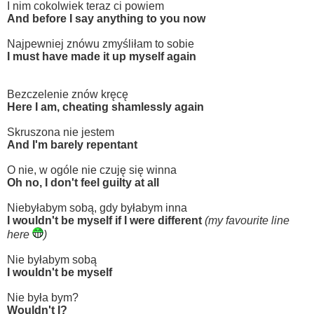
I nim cokolwiek teraz ci powiem
And before I say anything to you now
Najpewniej znówu zmyśliłam to sobie
I must have made it up myself again
Bezczelenie znów kręcę
Here I am, cheating shamlessly again
Skruszona nie jestem
And I'm barely repentant
O nie, w ogóle nie czuję się winna
Oh no, I don't feel guilty at all
Niebyłabym sobą, gdy byłabym inna
I wouldn't be myself if I were different
(my favourite line
here
)
Nie byłabym sobą
I wouldn't be myself
Nie była bym?
Wouldn't I?