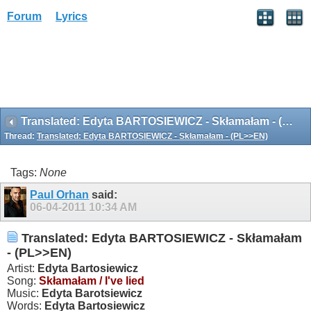
Forum
Lyrics
Translated: Edyta BARTOSIEWICZ - Skłamałam - (PL>>EN)
Thread:
Translated: Edyta BARTOSIEWICZ - Skłamałam - (PL>>EN)
Tags:
None
Paul Orhan
said:
06-04-2011
10:34 AM
Translated: Edyta BARTOSIEWICZ - Skłamałam
- (PL>>EN)
Artist:
Edyta Bartosiewicz
Song:
Skłamałam / I've lied
Music:
Edyta Barotsiewicz
Words:
Edyta Bartosiewicz