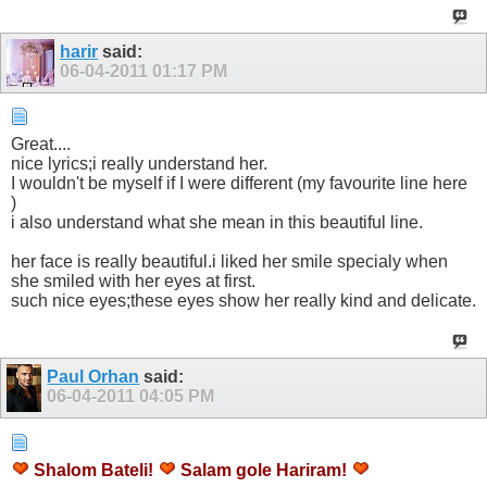
harir
said:
06-04-2011
01:17 PM
Great....
nice lyrics;i really understand her.
I wouldn't be myself if I were different (my favourite line here
)
i also understand what she mean in this beautiful line.
her face is really beautiful.i liked her smile specialy when
she smiled with her eyes at first.
such nice eyes;these eyes show her really kind and delicate.
Paul Orhan
said:
06-04-2011
04:05 PM
Shalom Bateli!
Salam gole Hariram!