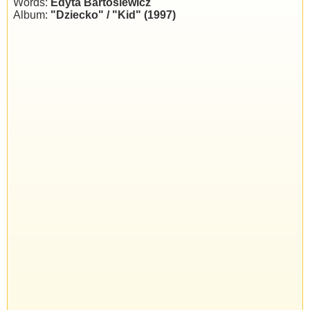
Words:
Edyta Bartosiewicz
Album:
"Dziecko" / "Kid" (1997)