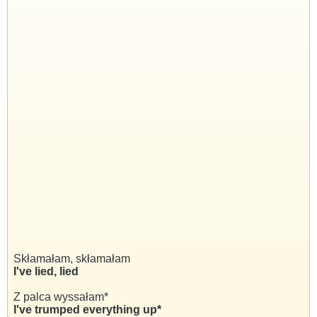
Skłamałam, skłamałam
I've lied, lied
Z palca wyssałam*
I've trumped everything up*