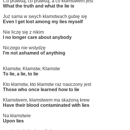
Co prawdą, co prawdą, a co kłamstwem jest
What the truth and what the lie is
Już sama w swych kłamstwach gubię się
Even I get lost among my lies myself
Nie liczę się z nikim
I no longer care about anybody
Niczego nie wstydzę
I'm not ashamed of anything
Kłamstw, Kłamstw, Kłamstw
To lie, a lie, to lie
Kto kłamstw, kto kłamstw raz nauczony jest
Those who once learned how to lie
Kłamstwem, kłamstwem ma skażoną krew
Have their blood contaminated with lies
Na kłamstwie
Upon lies