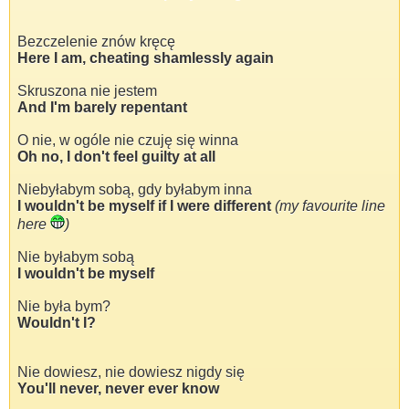
Bezczelenie znów kręcę
Here I am, cheating shamlessly again
Skruszona nie jestem
And I'm barely repentant
O nie, w ogóle nie czuję się winna
Oh no, I don't feel guilty at all
Niebyłabym sobą, gdy byłabym inna
I wouldn't be myself if I were different
(my favourite line
here
)
Nie byłabym sobą
I wouldn't be myself
Nie była bym?
Wouldn't I?
Nie dowiesz, nie dowiesz nigdy się
You'll never, never ever know