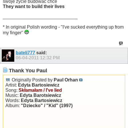
swoje życie budować chce
They want to build their lives
_____________________________
* In original Polish wording - "I've sucked everything up from
my finger"
bateli777
said:
06-04-2011
12:32 PM
Thank You Paul
Originally Posted by
Paul Orhan
Artist:
Edyta Bartosiewicz
Song:
Skłamałam / I've lied
Music:
Edyta Barotsiewicz
Words:
Edyta Bartosiewicz
Album:
"Dziecko" / "Kid" (1997)