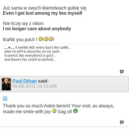
Już sama w swych kłamstwach gubię się
Even I get lost among my lies myself
Nie liczę się z nikim
I no longer care about anybody
thaNk you paUl !
!
!
ـــ★ـــ it seeMs likE every day's the saMe...
aNd i'm leFt to discoVer on my owN...
It seemS like everythinG is graY...
and there's No coloR to beHold..
Paul Orhan
said:
06-06-2011
10:15 AM
Thank you so much Astim benim! Your visit, as always,
made me smile with joy
Sag ol!