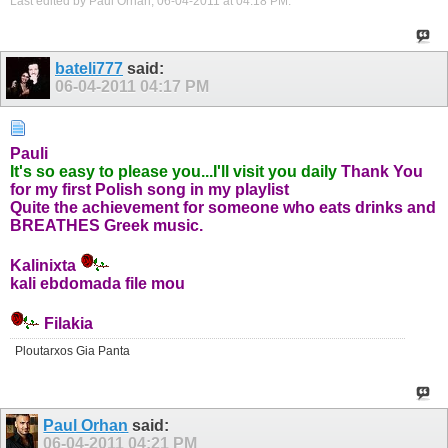
Last edited by Paul Orhan; 06-04-2011 at
04:18 PM
.
bateli777
said:
06-04-2011
04:17 PM
Pauli
It's so easy to please you...I'll visit you daily
Thank You
for my first Polish song in my playlist
Quite the achievement for someone who eats drinks and
BREATHES Greek music.
Kalinixta
kali ebdomada file mou
Filakia
Ploutarxos Gia Panta
Paul Orhan
said:
06-04-2011
04:21 PM