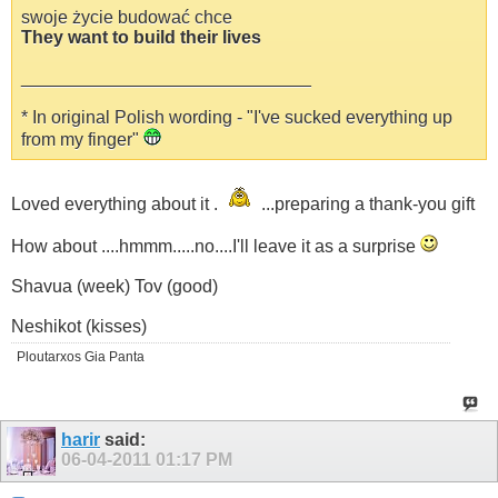
swoje życie budować chce
They want to build their lives
_____________________________
* In original Polish wording - "I've sucked everything up
from my finger"
Loved everything about it .
...preparing a thank-you gift
How about ....hmmm.....no....I'll leave it as a surprise
Shavua (week) Tov (good)
Neshikot (kisses)
Ploutarxos Gia Panta
harir
said:
06-04-2011
01:17 PM