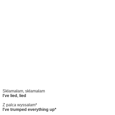
Skłamałam, skłamałam
I've lied, lied
Z palca wyssałam*
I've trumped everything up*