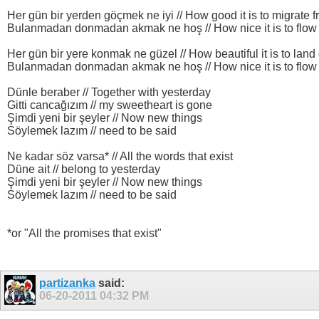
Her gün bir yerden göçmek ne iyi // How good it is to migrate
Bulanmadan donmadan akmak ne hoş // How nice it is to flow w
Her gün bir yere konmak ne güzel // How beautiful it is to lan
Bulanmadan donmadan akmak ne hoş // How nice it is to flow w
Dünle beraber // Together with yesterday
Gitti cancağızım // my sweetheart is gone
Şimdi yeni bir şeyler // Now new things
Söylemek lazım // need to be said
Ne kadar söz varsa* // All the words that exist
Düne ait // belong to yesterday
Şimdi yeni bir şeyler // Now new things
Söylemek lazım // need to be said
*or "All the promises that exist"
partizanka
said:
06-20-2011
04:32 PM