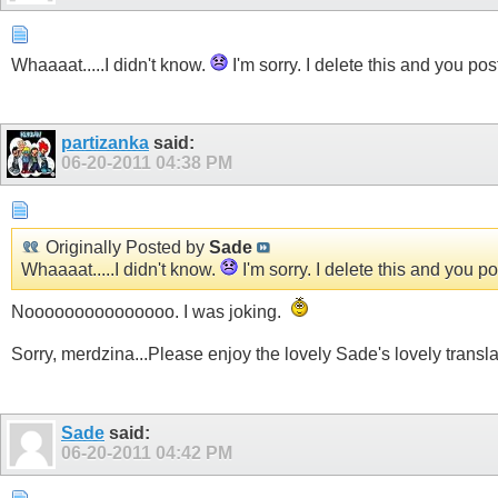
Whaaaat.....I didn't know.
I'm sorry. I delete this and you po
partizanka
said:
06-20-2011
04:38 PM
Originally Posted by
Sade
Whaaaat.....I didn't know.
I'm sorry. I delete this and you p
Nooooooooooooooo. I was joking.
Sorry, merdzina...Please enjoy the lovely Sade's lovely transl
Sade
said:
06-20-2011
04:42 PM