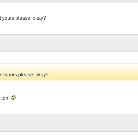
st yours please, okay?
ost yours please, okay?
ation!