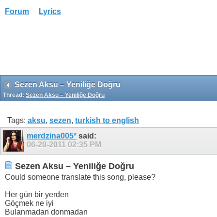
Forum
Lyrics
Sezen Aksu – Yeniliğe Doğru
Thread:
Sezen Aksu – Yeniliğe Doğru
Tags:
aksu
,
sezen
,
turkish to english
merdzina005*
said:
06-20-2011
02:35 PM
Sezen Aksu – Yeniliğe Doğru
Could someone translate this song, please?
Her gün bir yerden
Göçmek ne iyi
Bulanmadan donmadan