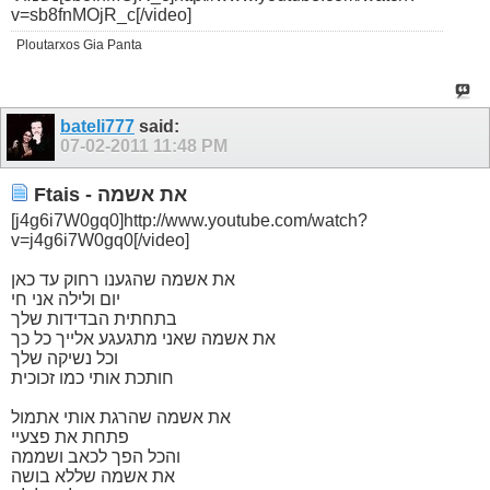
v=sb8fnMOjR_c[/video]
Ploutarxos Gia Panta
bateli777
said:
07-02-2011
11:48 PM
Ftais - את אשמה
[j4g6i7W0gq0]http://www.youtube.com/watch?
v=j4g6i7W0gq0[/video]
את אשמה שהגענו רחוק עד כאן
יום ולילה אני חי
בתחתית הבדידות שלך
את אשמה שאני מתגעגע אלייך כל כך
וכל נשיקה שלך
חותכת אותי כמו זכוכית
את אשמה שהרגת אותי אתמול
פתחת את פצעיי
והכל הפך לכאב ושממה
את אשמה שללא בושה