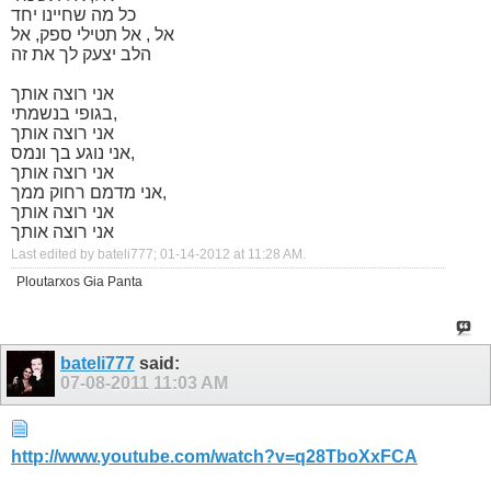
כל מה שחיינו יחד
אל , אל תטילי ספק, אל
הלב יצעק לך את זה
אני רוצה אותך
בגופי בנשמתי,
אני רוצה אותך
אני נוגע בך ונמס,
אני רוצה אותך
אני מדמם רחוק ממך,
אני רוצה אותך
אני רוצה אותך
Last edited by bateli777; 01-14-2012 at
11:28 AM
.
Ploutarxos Gia Panta
bateli777
said:
07-08-2011
11:03 AM
http://www.youtube.com/watch?v=q28TboXxFCA