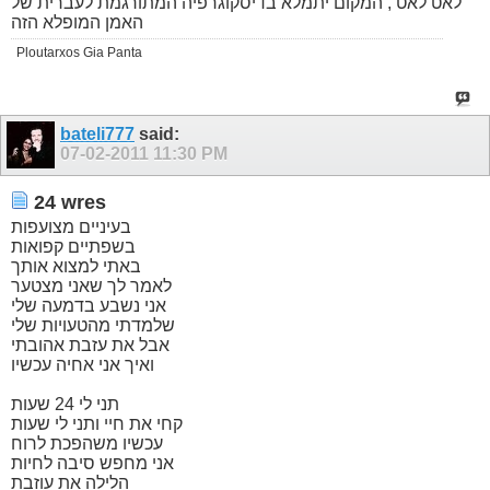
לאט לאט , המקום יתמלא בדיסקוגרפיה המתורגמת לעברית של
האמן המופלא הזה
Ploutarxos Gia Panta
bateli777
said:
07-02-2011
11:30 PM
24 wres
בעיניים מצועפות
בשפתיים קפואות
באתי למצוא אותך
לאמר לך שאני מצטער
אני נשבע בדמעה שלי
שלמדתי מהטעויות שלי
אבל את עזבת אהובתי
ואיך אני אחיה עכשיו
תני לי 24 שעות
קחי את חיי ותני לי שעות
עכשיו משהפכת לרוח
אני מחפש סיבה לחיות
הלילה את עוזבת