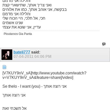
והלילה אני מדמם
ואני צריך אותך, שתישארי קצת
בבקשה, אני אוהב אותך, כמו את אלוהים
והלילה אני מדמם
חכי, אל תלכי, היי הכוח שלי
שנינו אשמים
עדיין, אני שונא את עצמי
Ploutarxos Gia Panta
bateli777
said:
07-04-2011
04:06 PM
[V7KUY9nV_sA]http://www.youtube.com/watch?
v=V7KUY9nV_sA&feature=share[/video]
Se thelo - I want (you) - אני רוצה אותך
אני רוצה אותך
אל תשכחי זאת