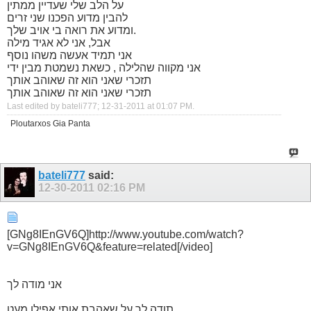
על הלב שלי שעדיין ממתין
להבין מדוע הפכנו שני זרים
ומדוע את רואה בי אויב שלך.
אבל, אני לא אגיד מילה
אני תמיד אעשה משהו נוסף
אני מקווה שהלילה , כשאת נשמטת מבין ידי
תזכרי שאני הוא זה שאוהב אותך
תזכרי שאני הוא זה שאוהב אותך
Last edited by bateli777; 12-31-2011 at
01:07 PM
.
Ploutarxos Gia Panta
bateli777
said:
12-30-2011
02:16 PM
[GNg8IEnGV6Q]http://www.youtube.com/watch?
v=GNg8IEnGV6Q&feature=related[/video]
אני מודה לך
תודה לך על שאהבת אותי אפילו מעט