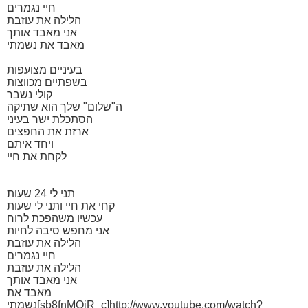
חיי נגמרים
הלילה את עוזבת
אני מאבד אותך
מאבד את נשמתי
בעיניים מצועפות
בשפתיים מכווצות
קולי נשבר
ה"שלום" שלך הוא שתיקה
הסתכלת ישר בעיני
ארזת את החפצים
ויחד איתם
לקחת את חיי
תני לי 24 שעות
קחי את חיי ותני לי שעות
עכשיו משהפכת לרוח
אני מחפש סיבה לחיות
הלילה את עוזבת
חיי נגמרים
הלילה את עוזבת
אני מאבד אותך
מאבד את
נשמתי[sb8fnMOjR_c]http://www.youtube.com/watch?