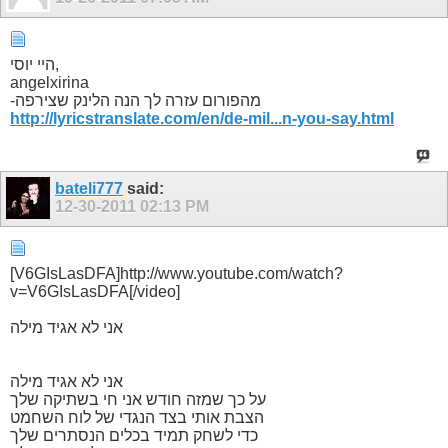
היי יוסי,
angelxirina
-מהפורום עזרה לך הנה הלינק שצירפה
http://lyricstranslate.com/en/de-mil...n-you-say.html
bateli777
said:
12-30-2011
02:13 PM
[V6GIsLasDFA]http://www.youtube.com/watch?
v=V6GIsLasDFA[/video]
אני לא אגיד מילה
אני לא אגיד מילה
על כך שמזה חודש אני חי בשתיקה שלך
הצבת אותי בצד הנגדי של לוח השחמט
כדי לשחק תמיד בכלים הנסתרים שלך