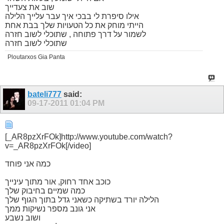
שוב את צעדייך
אילו סיפרת לי בבכי איך עבר עלייך הלילה
הייתי מוחק את כל הטעויות שלך בבת אחת
לשמור על דרך פתוחה , שתוכלי לשוב חזרה
שתוכלי לשוב חזרה
Ploutarxos Gia Panta
bateli777
said:
09-17-2011
01:04 PM
[_AR8pzXrFOk]http://www.youtube.com/watch?
v=_AR8pzXrFOk[/video]
כמה אני פוחד
כוכב אחד רחוק, אור מתוך עינייך
כמה שמיים בחיבוק שלך
הלילה יורד בשתיקה כשאני גדל בתוך הגוף שלך
אני גונב מספר נשיקות ממך
ושוב נשבע