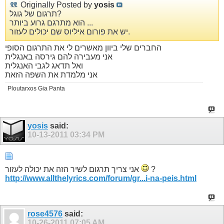
Originally Posted by
yosis
תרגום של גוגל?
הוא מתרגם גרוע ביותר ...
יש את פורום איליוס שם יכולים לעזור.
החברים שלי ביוון מאשרים לי את התרגום הסופי
אני מעבירה להם גירסה באנגלית
ואל תדאג לגבי האנגלית
אני מלמדת את השפה הזאת
Ploutarxos Gia Panta
yosis
said:
10-13-2011
03:34 PM
?
אני צריך תרגום לשיר הזה את יכולה לעזור
http://www.allthelyrics.com/forum/gr...i-na-peis.html
rose4576
said:
10-26-2011
07:05 AM