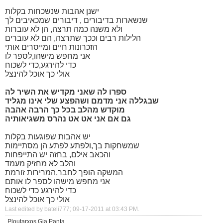
ישנן אהבות שנשכחות בקלות
שנשארות בדיבורים , דיבורים שמכאיבים לך
ולא משנה כמה תרצה, הן לא עוברות
הלילות רבים וככך שתרצה, הם לא עוברים
הזכרונות חיים ומייסרים אותי
אני מחפש מישהו,לספר לו
כדי להירגע,כדי לשכוח
אולי כך אוכל להינצל
ספרו לה שאני מקדיש את השיר לה
שבגללה אני מדמם ושהפצע שלי אינו מגליד
מוקדש מהלב בכל כך הרבה אהבה
גם אם אני אט אט נהרס משגיאותיה
יש אהבות שפוגעות בקלות
שמשחקות בך,ולפתע לפתע הן מסתיימות
והכאב אילם, בחזה יש התייפחות
והלב לא מחזיק מעמד
המשקה הופך לחבר,המרירות זורמת
אני מחפש מישהו לספר לו אותם
כדי להירגע כדי לשכוח
אולי כך אוכל להינצל
Last edited by bateli777; 09-17-2011 at
03:43 PM
.
Ploutarxos Gia Panta