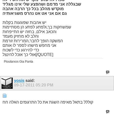
שבגללה אני מדמם ושהפצע שלי אינו מגליד
מוקדש מהלב בכל כך הרבה אהבה
גם אם אני אט אט נהרס משגיאותיה
יש אהבות שפוגעות בקלות
שמשחקות בך,ולפתע לפתע הן מסתיימות
והכאב אילם, בחזה יש התייפחות
והלב לא מחזיק מעמד
המשקה הופך לחבר,המרירות זורמת
אני מחפש מישהו לספר לו אותם
כדי להירגע כדי לשכוח
אולי כך אוכל להינצל[/QUOTE]
Ploutarxos Gia Panta
yosis
said:
09-17-2011
05:20 PM
קוללל בתאל מאיפה השגת את כל התרגומים האלה חח