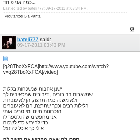
כמה אני פוחד....
Last edited by bateli777; 09-17-2011 at
03:34 PM
.
Ploutarxos Gia Panta
bateli777
said:
09-17-2011
03:43 PM
[q28TboXxFCA]http://www.youtube.com/watch?
v=q28TboXxFCA[/video]
ישנן אהבות שנשכחות בקלות
שנשארות בדיבורים , דיבורים שמכאיבים לך
ולא משנה כמה תרצה, הן לא עוברות
הלילות רבים וככך שתרצה, הם לא עוברים
הזכרונות חיים ומייסרים אותי
אני מחפש מישהו,לספר לו
כדי להירגע,כדי לשכוח
אולי כך אוכל להינצל
ספרו לה שאני מקדיש את השיר לה