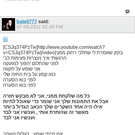
bateli777
said:
07-08-2011
02:40 PM
[CSJq374PzTw]http://www.youtube.com/watch?
v=CSJq374PzTw[/video]בזמן שאמרת לי שתלכי רחוק ממני
הרגשתי איך נעצרות פעימות לבי
לפני שהחלום יהפוך למועקה
אני שומע על תקווה
כמו קמע על בית החזה שלי
לפני בוא הסערה
לפני בוא הסערה
כל מה שלקחת ממני, אני לא מבקש חזרה
אבל את התמונות שלך אני שומר כדי שאוכל לחיות
אילו היה אחד השקרים שלך הכאב הגדול ביותר
מאשר זה שהותרת אותי , ועכשיו אני לבד
ועכשיו אני לבד
אם הייתי שומע , בעלות השחר