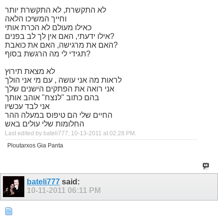
לא התקשרת, לא התקשרת יותר
וחייך המשיכו הלאה
כאילו מעולם לא הכרת אותי
אילו ידעתי, האם אין לך לב בפנים?
האם את מרגישה, האם את כואבת?
תגידי לי מה הרגשת בסוף?
לא מצאת תירוץ
לראות מה אני עושה , עם מי אני הולך
אני רואה את הפתקים הישנים שלך
בהם כתוב "לנצח" אוהב אותך
אני לבד עכשיו
החיים שלי הם טיפוס במעלה ההר
החלומות שלי עולים באש
Last edited by bateli777; 10-13-2011 at
02:28 PM
.
Ploutarxos Gia Panta
bateli777
said:
10-11-2011
06:11 PM