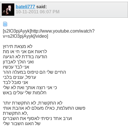
bateli777
said:
10-11-2011
06:07 PM
[s2IO3pjAyyk]http://www.youtube.com/watch?
v=s2IO3pjAyyk[/video]
לא מצאת תירוץ
לראות אם אני חי או מת
הודעה בודדת לא הגיעה
ואני הולך לאבדון
אני לבד עכשיו
החיים שלי הם טיפוס במעלה ההר
ערפל, עננים בלבי
אני סובל לבד
כי אני רוצה אותך ואת לא שלי
חלומות שלי עולים באש
לא התקשרת, לא התקשרת יותר
פשוט התעלמת, כאילו מעולם לא אהבת אותי
לא התקשרת,
וערב אחד ניסיתי לאסוף את השברים
של האגו השבור שלי