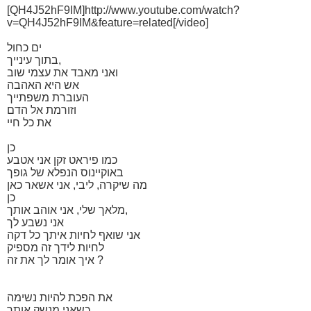
[QH4J52hF9IM]http://www.youtube.com/watch?
v=QH4J52hF9IM&feature=related[/video]
ים כחול
בתוך עינייך,
ואני מאבד את עצמי שוב
אש היא האהבה
העוברת משפתייך
וזורמת אל הדם
את כל חיי
כן
כמו פיראט זקן אני אטבע
באוקיינוס הנפלא של גופך
מה שיקרה, ליבי, אני אשאר כאן
כן
מלאך שלי, אני אוהב אותך,
אני נשבע לך
אני שואף לחיות איתך כל דקה
לחיות לידך זה מספיק
איך אומר לך את זה ?
את הפכת להיות נשימה
כשאני מנשק אותך