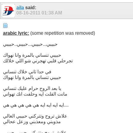
aila
said:
08-16-2011
01:38 AM
arabic lyric:
(some repetition was removed)
حبيبي...حبيبي...حبيبي..حبيبي
حبيبي تنساني بالمرة وانا نهواك
تجرحلي قلبي تهجرني شو اللي خلالك
في حدا ثاني خلاك تنساني
حبيبي تنساني بالمرة وانا نهواك
يا بعد الروح حرام عليك تنساني
مانت القلت ايه وحلفت انك تهواني
ايه ايه ايه ايه هي هي هي هي هي....
علاش تروح وتتركني حبيبي الغالي
مذوبني ومعذبني وزعل عحالي
علاش تروح وتتركني حبيبي حبيبي