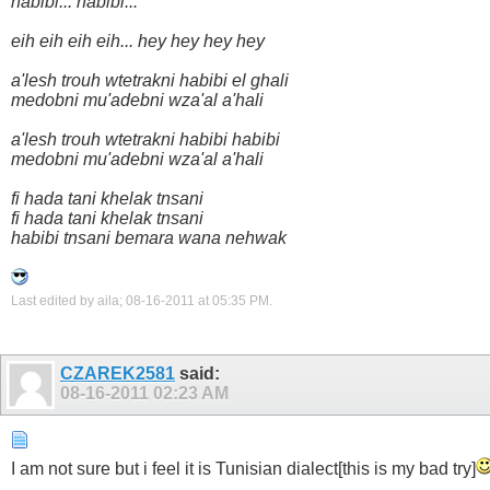
habibi... habibi...
eih eih eih eih... hey hey hey hey
a'lesh trouh wtetrakni habibi el ghali
medobni mu'adebni wza'al a'hali
a'lesh trouh wtetrakni habibi habibi
medobni mu'adebni wza'al a'hali
fi hada tani khelak tnsani
fi hada tani khelak tnsani
habibi tnsani bemara wana nehwak
Last edited by aila; 08-16-2011 at
05:35 PM
.
CZAREK2581
said:
08-16-2011
02:23 AM
I am not sure but i feel it is Tunisian dialect[this is my bad try]