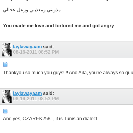
مذوبني ومعذبني وزعل عحالي
You made me love and tortured me and got angry
laylawayaam
said:
08-16-2011
08:52 PM
Thankyou so much you guys!!!! And Aila, you're always so qui
laylawayaam
said:
08-16-2011
08:53 PM
And yes, CZAREK2581, it is Tunisian dialect