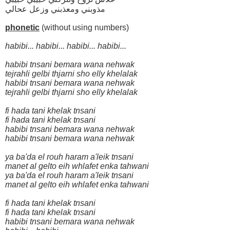
مذوبني ومعذبني وزعل عحالي
phonetic
(without using numbers)
habibi... habibi... habibi... habibi...
habibi tnsani bemara wana nehwak
tejrahli gelbi thjarni sho elly khelalak
habibi tnsani bemara wana nehwak
tejrahli gelbi thjarni sho elly khelalak
fi hada tani khelak tnsani
fi hada tani khelak tnsani
habibi tnsani bemara wana nehwak
habibi tnsani bemara wana nehwak
ya ba'da el rouh haram a'leik tnsani
manet al gelto eih whlafet enka tahwani
ya ba'da el rouh haram a'leik tnsani
manet al gelto eih whlafet enka tahwani
fi hada tani khelak tnsani
fi hada tani khelak tnsani
habibi tnsani bemara wana nehwak