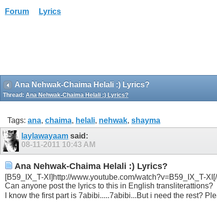
Forum
Lyrics
Ana Nehwak-Chaima Helali :) Lyrics?
Thread:
Ana Nehwak-Chaima Helali :) Lyrics?
Tags:
ana
,
chaima
,
helali
,
nehwak
,
shayma
laylawayaam
said:
08-11-2011
10:43 AM
Ana Nehwak-Chaima Helali :) Lyrics?
[B59_IX_T-XI]http://www.youtube.com/watch?v=B59_IX_T-XI[/
Can anyone post the lyrics to this in English transliterattions?
I know the first part is 7abibi.....7abibi...But i need the rest?