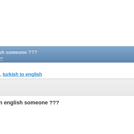
glish someone ???
??
c
,
turkish to english
 on english someone ???