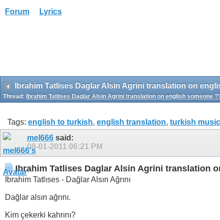
Forum
Lyrics
Ibrahim Tatlises Daglar Alsin Agrini translation on en
Thread:
Ibrahim Tatlises Daglar Alsin Agrini translation on english someone ?
Tags:
english to turkish
,
english translation
,
turkish musi
mel666
said:
09-01-2011
06:21 PM
Ibrahim Tatlises Daglar Alsin Agrini translation
İbrahim Tatlıses - Dağlar Alsın Ağrını
Dağlar alsın ağrını.
Kim çekerki kahrını?