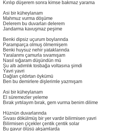
Kırılıp düşerem sonra kimse bakmaz yarama
Asi bir küheylanam
Mahmuz vurma döşüme
Delerem bu duvarları delerem
Jandarma kavuşmaz peşime
Benki dipsiz uçurum boylarında
Paramparça olmuş ölmemişem
Benki huysuz nehir yataklarında
Yaralarımı çamurla sıvamışam
Nasıl sığaram düşündün mü
Şu altı adımlık tosbağa voltasına şimdi
Yavri yavri
Dağları çıldırtan öykümü
Ben bu demirlere dişlerimle yazmışam
Asi bir küheylanam
El süremezler yeleme
Bırak yırtılayım bırak, gem vurma benim dilime
Hüznün duvarlarında
Sıvası dökülmüş bir yer vardır bilirmisen yavri
Bilirmisen çiçekler çentik çentik solar
Bu gavur ölüsü akşamlarda