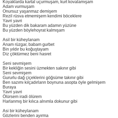
Koyaklarda kartal uçurmuşam, kurt kovalamışam
Adam vurmuşam
Onursuz yaşanmaz demişem
Rezil rüsva etmemişem kendimi böceklere
Yavri yavri
Bu yüzden dik bakaram adamın yüzüne
Bu yüzden böylehoyrat kalmışam
Asil bir küheylanam
Anam rüzgar, babam gurbet
Bin yıldır bu koğuştayam
Diz çöktürmez beni hasret
Seni sevmişem
Bir kekliğin sesini üzmekten sakınır gibi
Seni sevmişem
Gururlu dağ çiçeklerini göğsüme takınır gibi
Ben sazımı kılçadırların boynuna asopta öyle gelmişem
Buraya
Yavri yavri
Ölürsem iradi ölürem
Harlanmış bir kılıca alnımla dokunur gibi
Asi bir küheylanam
Gözlerini benden ayırma