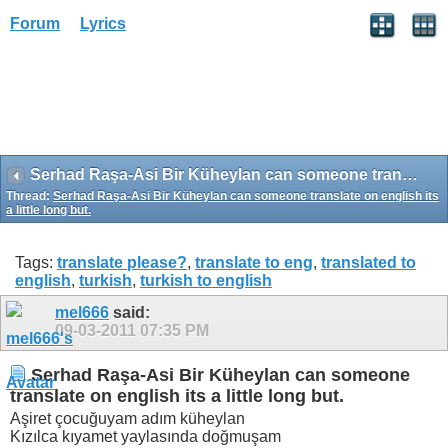
Forum
Lyrics
Serhad Raşa-Asi Bir Küheylan can someone translate on english its a little long but.
Thread:
Serhad Raşa-Asi Bir Küheylan can someone translate on english its
a little long but.
Tags:
translate please?
,
translate to eng
,
translated to
english
,
turkish
,
turkish to english
mel666
said:
09-03-2011
07:35 PM
Serhad Raşa-Asi Bir Küheylan can someone
translate on english its a little long but.
Aşiret çocuğuyam adım küheylan
Kızılca kıyamet yaylasında doğmuşam