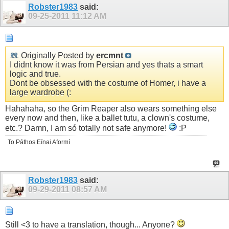
Robster1983
said:
09-25-2011
11:12 AM
Originally Posted by
ercmnt
I didnt know it was from Persian and yes thats a smart
logic and true.
Dont be obsessed with the costume of Homer, i have a
large wardrobe (:
Hahahaha, so the Grim Reaper also wears something else
every now and then, like a ballet tutu, a clown's costume,
etc.? Damn, I am só totally not safe anymore!
:P
To Páthos Eínai Aformí
Robster1983
said:
09-29-2011
08:57 AM
Still <3 to have a translation, though... Anyone?