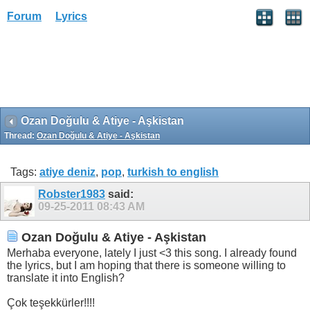
Forum
Lyrics
Ozan Doğulu & Atiye - Aşkistan
Thread:
Ozan Doğulu & Atiye - Aşkistan
Tags:
atiye deniz
,
pop
,
turkish to english
Robster1983
said:
09-25-2011
08:43 AM
Ozan Doğulu & Atiye - Aşkistan
Merhaba everyone, lately I just <3 this song. I already found
the lyrics, but I am hoping that there is someone willing to
translate it into English?
Çok teşekkürler!!!!