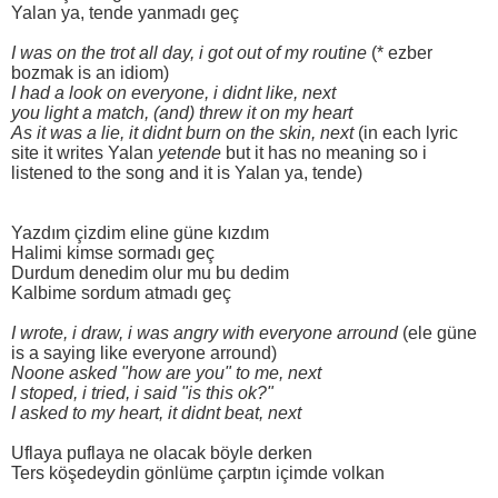
Yalan ya, tende yanmadı geç
I was on the trot all day, i got out of my routine
(* ezber
bozmak is an idiom)
I had a look on everyone, i didnt like, next
you light a match, (and) threw it on my heart
As it was a lie, it didnt burn on the skin, next
(in each lyric
site it writes Yalan
yetende
but it has no meaning so i
listened to the song and it is Yalan ya, tende)
Yazdım çizdim eline güne kızdım
Halimi kimse sormadı geç
Durdum denedim olur mu bu dedim
Kalbime sordum atmadı geç
I wrote, i draw, i was angry with everyone arround
(ele güne
is a saying like everyone arround)
Noone asked "how are you" to me, next
I stoped, i tried, i said "is this ok?"
I asked to my heart, it didnt beat, next
Uflaya puflaya ne olacak böyle derken
Ters köşedeydin gönlüme çarptın içimde volkan