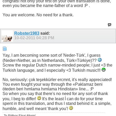
congrats! not only your first on your own translation is done,
even you became the name-father of a word :P .
You are welcome. No need for a thank.
Robster1983
said:
10-02-2011
04:28 PM
Yay, I am becoming some sort of 'Neder-Türk', I guess
(Neder=Nether, as in Netherlands, Türk=Türkiye)??
Screw the regular Dutch narrow-minded people; I just <3 the
Turkish language, and I especially <3 Turkish music!!!
No, seriously: çok teşekkürler ercmnt, it's really appreciated!
You even fought your way through the «Paklamaz beni
öteden beri hımlama hımlama Hindistan» line... :P
So when you say that there's no need for any sort of thank
you, I beg to differ!
It's the least Í can do for your time
spent in this translation, and thus I stand behind it: a simple,
humble, and well meant 'thank you'!
To Páthos Eínai Aformí