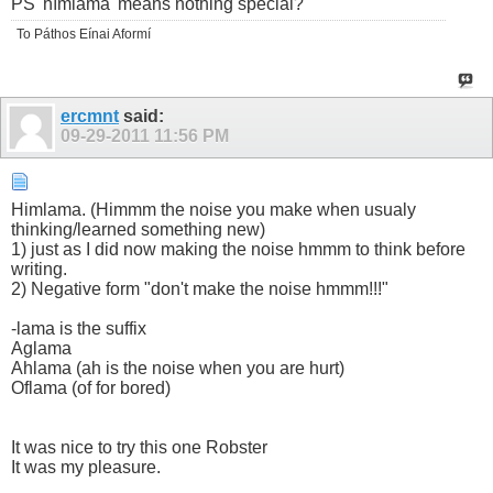
PS 'hımlama' means nothing special?
To Páthos Eínai Aformí
ercmnt
said:
09-29-2011
11:56 PM
Himlama. (Himmm the noise you make when usualy
thinking/learned something new)
1) just as I did now making the noise hmmm to think before
writing.
2) Negative form "don't make the noise hmmm!!!"
-lama is the suffix
Aglama
Ahlama (ah is the noise when you are hurt)
Oflama (of for bored)
It was nice to try this one Robster
It was my pleasure.