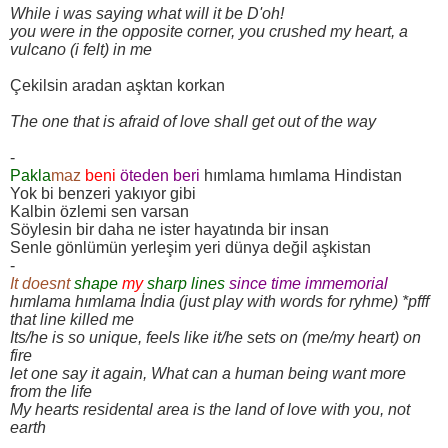
While i was saying what will it be D'oh!
you were in the opposite corner, you crushed my heart, a
vulcano (i felt) in me
Çekilsin aradan aşktan korkan
The one that is afraid of love shall get out of the way
-
Pakla
maz
beni
öteden beri
hımlama hımlama Hindistan
Yok bi benzeri yakıyor gibi
Kalbin özlemi sen varsan
Söylesin bir daha ne ister hayatında bir insan
Senle gönlümün yerleşim yeri dünya değil aşkistan
-
It doesnt
shape
my
sharp lines
since time immemorial
hımlama hımlama İndia (just play with words for ryhme) *pfff
that line killed me
Its/he is so unique, feels like it/he sets on (me/my heart) on
fire
let one say it again, What can a human being want more
from the life
My hearts residental area is the land of love with you, not
earth