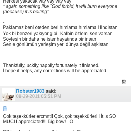
Herkesi yakacak vay vay vay vay
* again something like "God forbid, it will burn everyone
(because) it is boiling"
-
Paklamaz beni öteden beri hımlama hımlama Hindistan
Yok bi benzeri yakıyor gibi Kalbin özlemi sen varsan
Söylesin bir daha ne ister hayatında bir insan
Senle gönlümün yerleşim yeri dünya değil aşkistan
Thankfully,luckily,happily,fortunately it finished.
İ hope it helps, any corrections will be appreciated.
Robster1983
said:
09-29-2011
05:51 PM
Çok teşekkürler ercmnt!! Çok, çok teşekkürler!!! İt is SO
MUCH appreciated!!! Big bow! _O_