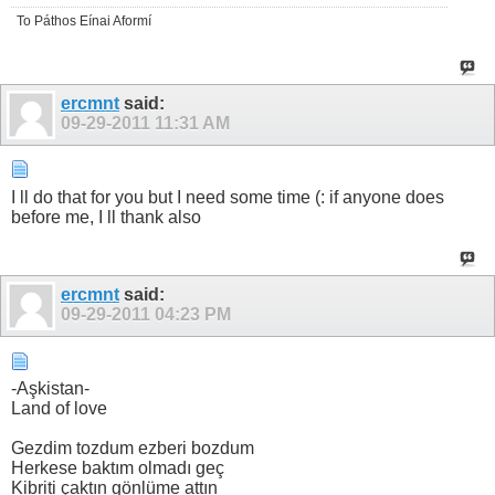
To Páthos Eínai Aformí
ercmnt
said:
09-29-2011
11:31 AM
I ll do that for you but I need some time (: if anyone does
before me, I ll thank also
ercmnt
said:
09-29-2011
04:23 PM
-Aşkistan-
Land of love
Gezdim tozdum ezberi bozdum
Herkese baktım olmadı geç
Kibriti çaktın gönlüme attın