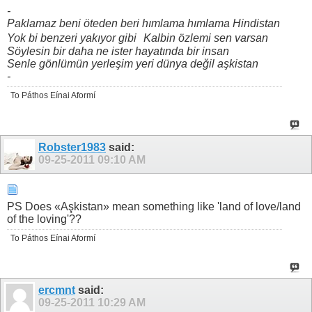
-
Paklamaz beni öteden beri hımlama hımlama Hindistan
Yok bi benzeri yakıyor gibi Kalbin özlemi sen varsan
Söylesin bir daha ne ister hayatında bir insan
Senle gönlümün yerleşim yeri dünya değil aşkistan
-
To Páthos Eínai Aformí
Robster1983
said:
09-25-2011
09:10 AM
PS Does «Aşkistan» mean something like 'land of love/land
of the loving'??
To Páthos Eínai Aformí
ercmnt
said:
09-25-2011
10:29 AM