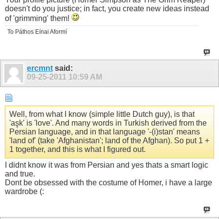
doesn't do you justice; in fact, you create new ideas instead
of 'grimming' them!
To Páthos Eínai Aformí
ercmnt
said:
09-25-2011
10:59 AM
Well, from what I know (simple little Dutch guy), is that
'aşk' is 'love'. And many words in Turkish derived from the
Persian language, and in that language '-(i)stan' means
'land of' (take 'Afghanistan'; land of the Afghan). So put 1 +
1 together, and this is what I figured out.
I didnt know it was from Persian and yes thats a smart logic
and true.
Dont be obsessed with the costume of Homer, i have a large
wardrobe (: