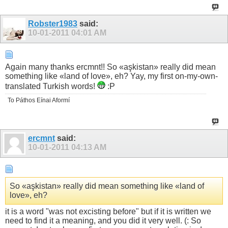
Robster1983
said:
10-01-2011
04:01 AM
Again many thanks ercmnt!! So «aşkistan» really did mean
something like «land of love», eh? Yay, my first on-my-own-
translated Turkish words!
:P
To Páthos Eínai Aformí
ercmnt
said:
10-01-2011
04:13 AM
So «aşkistan» really did mean something like «land of
love», eh?
it is a word "was not excisting before" but if it is written we
need to find it a meaning, and you did it very well. (: So