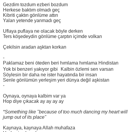
Gezdim tozdum ezberi bozdum
Herkese baktım olmadı geç
Kibriti çaktın gönlüme attın
Yalan yetende yanmadı geç
Uflaya puflaya ne olacak böyle derken
Ters köşedeydin gönlüme çarptın içimde volkan
Çekilsin aradan aşktan korkan
-
Paklamaz beni öteden beri hımlama hımlama Hindistan
Yok bi benzeri yakıyor gibi Kalbin özlemi sen varsan
Söylesin bir daha ne ister hayatında bir insan
Senle gönlümün yerleşim yeri dünya değil aşkistan
-
Oynaya, oynaya kalbim var ya
Hop diye çıkacak ay ay ay ay
*Something like "because of too much dancing my heart will
jump out of its place"
Kaynaya, kaynaya Allah muhafaza