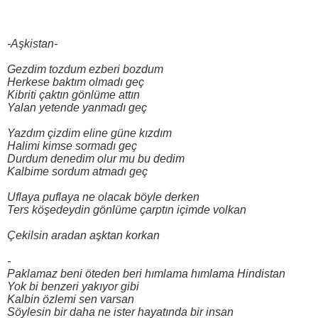
-Aşkistan-
Gezdim tozdum ezberi bozdum
Herkese baktım olmadı geç
Kibriti çaktın gönlüme attın
Yalan yetende yanmadı geç
Yazdım çizdim eline güne kızdım
Halimi kimse sormadı geç
Durdum denedim olur mu bu dedim
Kalbime sordum atmadı geç
Uflaya puflaya ne olacak böyle derken
Ters köşedeydin gönlüme çarptın içimde volkan
Çekilsin aradan aşktan korkan
-
Paklamaz beni öteden beri hımlama hımlama Hindistan
Yok bi benzeri yakıyor gibi
Kalbin özlemi sen varsan
Söylesin bir daha ne ister hayatında bir insan