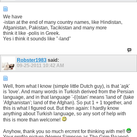
We have
-istan at the end of many country names, like Hindistan,
Afganistan, Pakistan, Tacikistan and many more
think it like -polis in Greek.
Yes i think it sounds like "-land"
Robster1983
said:
09-25-2011
10:42 AM
Well, from what I know (simple little Dutch guy), is that 'aşk'
is 'love'. And many words in Turkish derived from the Persian
language, and in that language '-(i)stan' means 'land of' (take
'Afghanistan'; land of the Afghan). So put 1 + 1 together, and
this is what I figured out. But then again: I hardly know
anything about Turkish language, so any sort of help with
this is more than welcome!
Anyhow, thank you so much ercmnt for thinking with me!!
Your profile picture (Homer Simpson as The Grim Reaper)