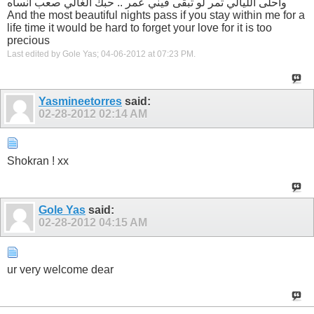
واحلى الليالي تمر لو تبقى فيني عمر .. حبك الغالي صعب انساه
And the most beautiful nights pass if you stay within me for a
life time it would be hard to forget your love for it is too
precious
Last edited by Gole Yas; 04-06-2012 at
07:23 PM
.
Yasmineetorres
said:
02-28-2012
02:14 AM
Shokran ! xx
Gole Yas
said:
02-28-2012
04:15 AM
ur very welcome dear