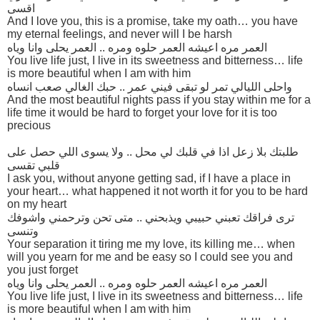
اقسى
And I love you, this is a promise, take my oath… you have
my eternal feelings, and never will I be harsh
العمر مره اعيشه العمر حلوه ومره .. العمر يحلى وانا وياه
You live life just, I live in its sweetness and bitterness… life
is more beautiful when I am with him
واحلى الليالي تمر لو تبقى فيني عمر .. حبك الغالي صعب انساه
And the most beautiful nights pass if you stay within me for a
life time it would be hard to forget your love for it is too
precious
طلبتك بلا زعل اذا في قلبك لي محل .. ولا يسوى اللي حصل على
قلبي تقسى
I ask you, without anyone getting sad, if I have a place in
your heart… what happened it not worth it for you to be hard
on my heart
ترى فراقك تعبني حبيبي ويذبحني .. متى تحن وترحمني واشوفك
وتنسى
Your separation it tiring me my love, its killing me… when
will you yearn for me and be easy so I could see you and
you just forget
العمر مره اعيشه العمر حلوه ومره .. العمر يحلى وانا وياه
You live life just, I live in its sweetness and bitterness… life
is more beautiful when I am with him