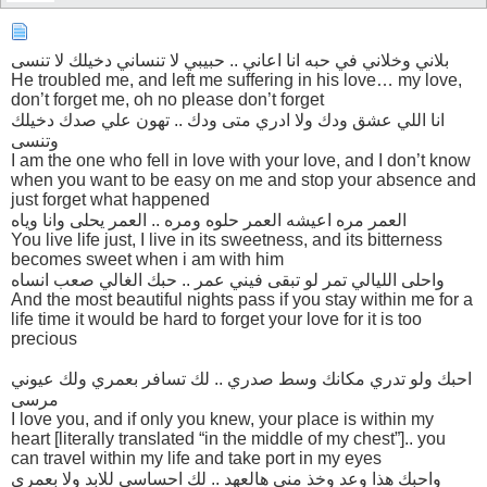
بلاني وخلاني في حبه انا اعاني .. حبيبي لا تنساني دخيلك لا تنسى
He troubled me, and left me suffering in his love… my love,
don’t forget me, oh no please don’t forget
انا اللي عشق ودك ولا ادري متى ودك .. تهون علي صدك دخيلك
وتنسى
I am the one who fell in love with your love, and I don’t know
when you want to be easy on me and stop your absence and
just forget what happened
العمر مره اعيشه العمر حلوه ومره .. العمر يحلى وانا وياه
You live life just, I live in its sweetness, and its bitterness
becomes sweet when i am with him
واحلى الليالي تمر لو تبقى فيني عمر .. حبك الغالي صعب انساه
And the most beautiful nights pass if you stay within me for a
life time it would be hard to forget your love for it is too
precious
احبك ولو تدري مكانك وسط صدري .. لك تسافر بعمري ولك عيوني
مرسى
I love you, and if only you knew, your place is within my
heart [literally translated “in the middle of my chest”].. you
can travel within my life and take port in my eyes
واحبك هذا وعد وخذ مني هالعهد .. لك احساسي للابد ولا بعمري