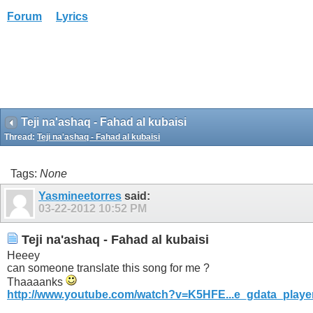
Forum
Lyrics
Teji na'ashaq - Fahad al kubaisi
Thread:
Teji na'ashaq - Fahad al kubaisi
Tags:
None
Yasmineetorres
said:
03-22-2012
10:52 PM
Teji na'ashaq - Fahad al kubaisi
Heeey
can someone translate this song for me ?
Thaaaanks
http://www.youtube.com/watch?v=K5HFE...e_gdata_playe