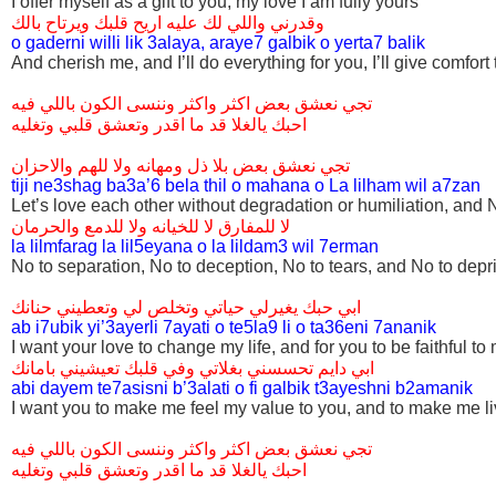
I offer myself as a gift to you, my love I am fully yours
وقدرني واللي لك عليه اريح قلبك ويرتاح بالك
o gaderni willi lik 3alaya, araye7 galbik o yerta7 balik
And cherish me, and I’ll do everything for you, I’ll give comfort
تجي نعشق بعض اكثر واكثر وننسى الكون باللي فيه
احبك يالغلا قد ما اقدر وتعشق قلبي وتغليه
تجي نعشق بعض بلا ذل ومهانه ولا للهم والاحزان
tiji ne3shag ba3a’6 bela thil o mahana o La lilham wil a7zan
Let’s love each other without degradation or humiliation, and
لا للمفارق لا للخيانه ولا للدمع والحرمان
la lilmfarag la lil5eyana o la lildam3 wil 7erman
No to separation, No to deception, No to tears, and No to depr
ابي حبك يغيرلي حياتي وتخلص لي وتعطيني حنانك
ab i7ubik yi’3ayerli 7ayati o te5la9 li o ta36eni 7ananik
I want your love to change my life, and for you to be faithful 
ابي دايم تحسسني بغلاتي وفي قلبك تعيشيني بامانك
abi dayem te7asisni b’3alati o fi galbik t3ayeshni b2amanik
I want you to make me feel my value to you, and to make me liv
تجي نعشق بعض اكثر واكثر وننسى الكون باللي فيه
احبك يالغلا قد ما اقدر وتعشق قلبي وتغليه