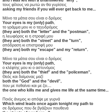
and I was left with a unanswered "why",
τους φίλους να ρωτώ αν θα γυρίσεις
asking my friends if you will ever get back to me...
Μόνο τα μάτια σου είναι ο δρόμος
Your eyes is my (only) path
,
το γράμμα μου κι ο ταχυδρόμος
(they are) both the "letter" and the "postman",
η λεωφόρος κι η στροφή μου
(they are) both the "street" and the "turn",
απόδραση κι επιστροφή μου
(they are) both my "escape" and my "return".
Μόνο τα μάτια σου είναι ο δρόμος
Your eyes is my (only) path,
ο κλέφτης μου κι ο αστυνόμος
(they are) both the "thief" and the "policeman",
Θεός και δαίμονας μαζί
both the "God" and the "devil",
που με πεθαίνει και με ζει....
the one who kills me and gives me life at the same time...
Ποιός άνεμος κι απόψε με γυρνά
Which wind leads once again tonight my path to
σε δρόμους που δε βγάζουν πουθενά