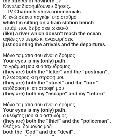
the streets of nowhere...?
Κανάλια διαφημίζουνε ειδήσεις...
...TV Channels show commercials...
Κι εγώ σε ένα παγκάκι στο σταθμό
while I'm sitting on a train station bench ...
ποτάμι που δε βρίσκει ωκεανό
(like) a river which doesn't reach the ocean...
αφίξεις να μετρώ κι αναχωρήσεις
just counting the arrivals and the departures.
Μόνο τα μάτια σου είναι ο δρόμος
Your eyes is my (only) path,
το γράμμα μου κι ο ταχυδρόμος
(they are) both the "letter" and the "postman",
η λεωφόρος κι η στροφή μου
(they are) both the "street" and the "turn",
απόδραση κι επιστροφή μου
(they are) both my "escape" and my "return".
Μόνο τα μάτια σου είναι ο δρόμος
Your eyes is my (only) path,
ο κλέφτης μου κι ο αστυνόμος
(they are) both the "thief" and the "policeman",
Θεός και δαίμονας μαζί
both the "God" and the "devil",