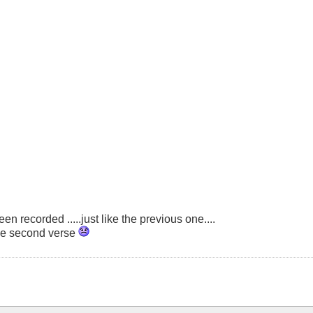
...never been recorded .....just like the previous one....
cs of the second verse