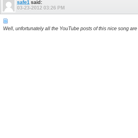
safe1
said:
03-23-2012
03:26 PM
Well, unfortunately all the YouTube posts of this nice song ar