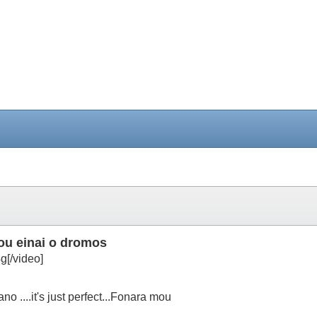
ou einai o dromos
[/video]
iano ....it's just perfect...Fonara mou