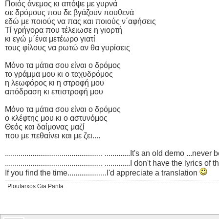
Ποιός άνεμος κι απόψε με γυρνά
σε δρόμους που δε βγάζουν πουθενά
εδώ με ποιούς να πας και ποιούς ν΄αφήσεις
Τί γρήγορα που τέλειωσε η γιορτή
κι εγώ μ΄ένα μετέωρο γιατί
τους φίλους να ρωτώ αν θα γυρίσεις
Μόνο τα μάτια σου είναι ο δρόμος
το γράμμα μου κι ο ταχυδρόμος
η λεωφόρος κι η στροφή μου
απόδραση κι επιστροφή μου
Μόνο τα μάτια σου είναι ο δρόμος
ο κλέφτης μου κι ο αστυνόμος
Θεός και δαίμονας μαζί
που με πεθαίνει και με ζει....
.................................................. .............It's an old demo 
.................................................. .............I don't have the lyri
If you find the time....................I'd appreciate a translation
Ploutarxos Gia Panta