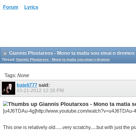
Forum
Lyrics
Giannis Ploutarxos - Mono ta matia sou einai o dromos
Thread:
Giannis Ploutarxos - Mono ta matia sou einai o dromos
Tags:
None
bateli777
said:
03-21-2012
12:36 PM
Giannis Ploutarxos - Mono ta matia s
[u4J6TDAu-4g]http://www.youtube.com/watch?v=u4J6TDAu-4g
This one is relatively old......very scratchy.....but with just the p