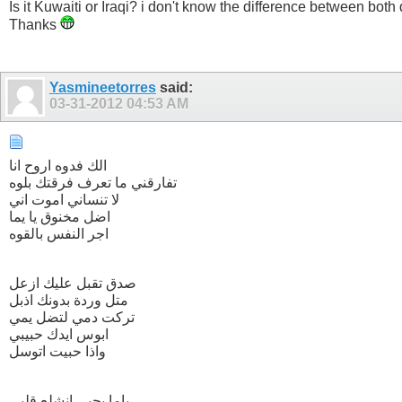
Is it Kuwaiti or Iraqi? i don't know the difference between both 
Thanks
Yasmineetorres
said:
03-31-2012
04:53 AM
الك فدوه اروح انا
تفارقني ما تعرف فرقتك بلوه
لا تنساني اموت اني
اضل مخنوق يا يما
اجر النفس بالقوه
صدق تقبل عليك ازعل
متل وردة بدونك اذبل
تركت دمي لتضل يمي
ابوس ايدك حبيبي
واذا حبيت اتوسل
ياما بحبي انشلع قلبي