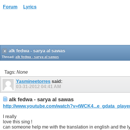
Forum
Lyrics
alk fedwa - sarya al sawas
Thread:
alk fedwa - sarya al sawas
Tags:
None
Yasmineetorres
said:
03-31-2012
04:41 AM
alk fedwa - sarya al sawas
http://www.youtube.com/watch?v=tWCK4...e_gdata_playe
I really
love this sing !
can someone help me with the translation in english and the ly