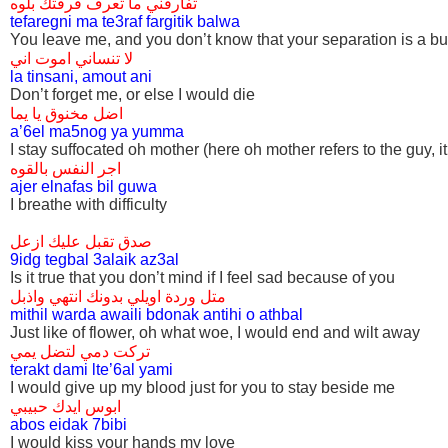
تفارقني ما تعرف فرقتك بلوه
tefaregni ma te3raf fargitik balwa
You leave me, and you don’t know that your separation is a b
لا تنساني اموت اني
la tinsani, amout ani
Don’t forget me, or else I would die
اضل مخنوق يا يما
a’6el ma5nog ya yumma
I stay suffocated oh mother (here oh mother refers to the guy, i
اجر النفس بالقوه
ajer elnafas bil guwa
I breathe with difficulty
صدق تقبل عليك ازعل
9idg tegbal 3alaik az3al
Is it true that you don’t mind if I feel sad because of you
متل وردة اويلي بدونك انتهي واذبل
mithil warda awaili bdonak antihi o athbal
Just like of flower, oh what woe, I would end and wilt away
تركت دمي لتضل يمي
terakt dami lte’6al yami
I would give up my blood just for you to stay beside me
ابوس ايدك حبيبي
abos eidak 7bibi
I would kiss your hands my love