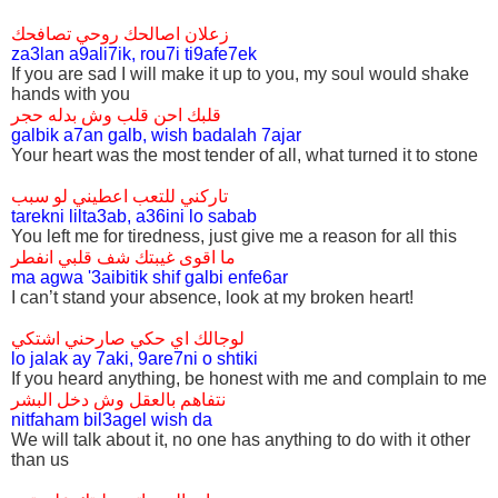
زعلان اصالحك روحي تصافحك
za3lan a9ali7ik, rou7i ti9afe7ek
If you are sad I will make it up to you, my soul would shake
hands with you
قلبك احن قلب وش بدله حجر
galbik a7an galb, wish badalah 7ajar
Your heart was the most tender of all, what turned it to stone
تاركني للتعب اعطيني لو سبب
tarekni lilta3ab, a36ini lo sabab
You left me for tiredness, just give me a reason for all this
ما اقوى غيبتك شف قلبي انفطر
ma agwa '3aibitik shif galbi enfe6ar
I can’t stand your absence, look at my broken heart!
لوجالك اي حكي صارحني اشتكي
lo jalak ay 7aki, 9are7ni o shtiki
If you heard anything, be honest with me and complain to me
نتفاهم بالعقل وش دخل البشر
nitfaham bil3agel wish da
We will talk about it, no one has anything to do with it other
than us