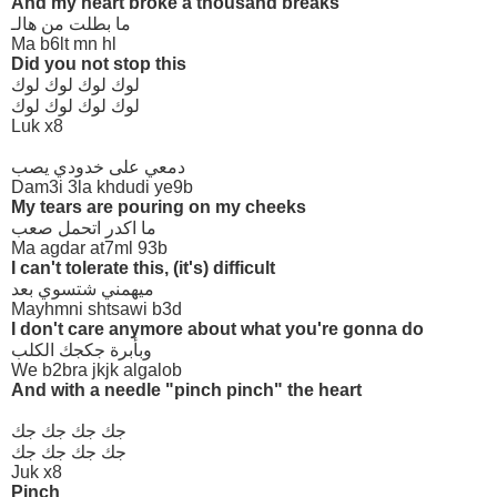
And my heart broke a thousand breaks
ما بطلت من هالـ
Ma b6lt mn hl
Did you not stop this
لوك لوك لوك لوك
لوك لوك لوك لوك
Luk x8
دمعي على خدودي يصب
Dam3i 3la khdudi ye9b
My tears are pouring on my cheeks
ما اكدر اتحمل صعب
Ma agdar at7ml 93b
I can't tolerate this, (it's) difficult
ميهمني شتسوي بعد
Mayhmni shtsawi b3d
I don't care anymore about what you're gonna do
وبأبرة جكجك الكلب
We b2bra jkjk algalob
And with a needle "pinch pinch" the heart
جك جك جك جك
جك جك جك جك
Juk x8
Pinch