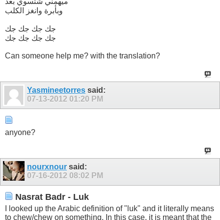
ميهمني شتسوي بعد
وبأبرة وانغز الكلب
جك جك جك جك
جك جك جك جك
Can someone help me? with the translation?
Yasmineetorres
said:
07-13-2012
01:20 PM
anyone?
nourxnour
said:
07-16-2012
08:02 PM
Nasrat Badr - Luk
I looked up the Arabic definition of "luk" and it literally means
to chew/chew on something. In this case, it is meant that the