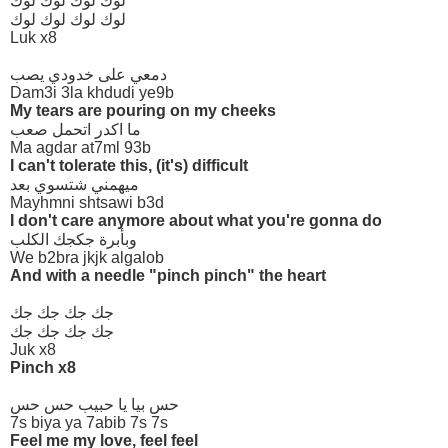
لوك لوك لوك لوك
لوك لوك لوك لوك
Luk x8
دمعي على خدودي يصب
Dam3i 3la khdudi ye9b
My tears are pouring on my cheeks
ما اكدر اتحمل صعب
Ma agdar at7ml 93b
I can't tolerate this, (it's) difficult
ميهمني شتسوي بعد
Mayhmni shtsawi b3d
I don't care anymore about what you're gonna do
وبأبرة جكجك الكلب
We b2bra jkjk algalob
And with a needle "pinch pinch" the heart
جك جك جك جك
جك جك جك جك
Juk x8
Pinch x8
حس بيا يا حبيب حس حس
7s biya ya 7abib 7s 7s
Feel me my love, feel feel