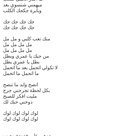
ميهمني شتسوي بعد
وبأبرة جكجك الكلب
جك جك جك جك
جك جك جك جك
منك تعب كلبي و مل مل
مل مل مل مل
مل مل مل مل
من حبك يا عمري وبطل
بطل يا عمري بطل
لا تكولي اتحمل بعد ما اتحمل
ما اتحمل ما اتحمل
انصح وابد ما تنصح
بكل لحظة تجرحني جرح
مليت افكر للصبح
دوخني حبك لك
لوك لوك لوك لوك
لوك لوك لوك لوك
دمعي على خدودي يصب