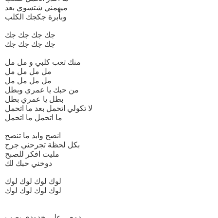
ميهمني شتسوي بعد
وبأبرة جكجك الكلب
جك جك جك جك
جك جك جك جك
منك تعب كلبي و مل مل
مل مل مل مل
مل مل مل مل
من حبك يا عمري وبطل
بطل يا عمري بطل
لا تكولي اتحمل بعد ما اتحمل
ما اتحمل ما اتحمل
انصح وابد ما تنصح
بكل لحظة تجرحني جرح
مليت افكر للصبح
دوخني حبك لك
لوك لوك لوك لوك
لوك لوك لوك لوك
دمعي على خدودي يصب