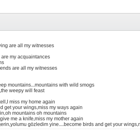
lying are all my witnesses
es are my acquaintances
hs
iends are all my witnesses
steep mountains...mountains with wild smogs
,the weepy will feast
tell,I miss my home again
nd get your wings,miss my ways again
ain,oh mountains oh mountains
 give me a knife,miss my mother again
 gerin,yolumu gözledim yine....become birds and get your wings