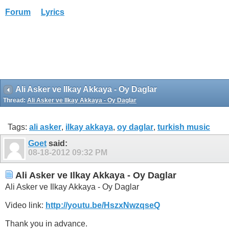
Forum
Lyrics
Ali Asker ve Ilkay Akkaya - Oy Daglar
Thread:
Ali Asker ve Ilkay Akkaya - Oy Daglar
Tags:
ali asker
,
ilkay akkaya
,
oy daglar
,
turkish music
Goet
said:
08-18-2012
09:32 PM
Ali Asker ve Ilkay Akkaya - Oy Daglar
Ali Asker ve Ilkay Akkaya - Oy Daglar
Video link:
http://youtu.be/HszxNwzqseQ
Thank you in advance.