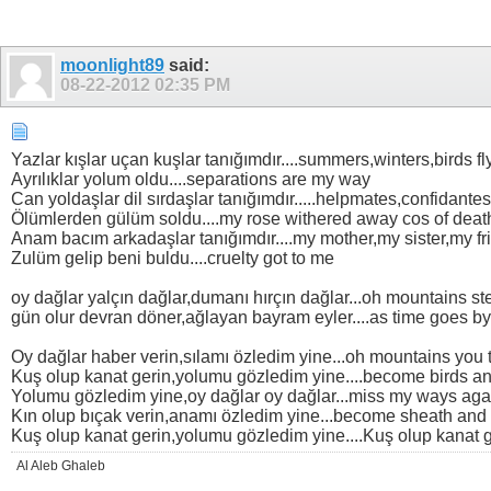
moonlight89
said:
08-22-2012
02:35 PM
Yazlar kışlar uçan kuşlar tanığımdır....summers,winters,birds f
Ayrılıklar yolum oldu....separations are my way
Can yoldaşlar dil sırdaşlar tanığımdır.....helpmates,confidant
Ölümlerden gülüm soldu....my rose withered away cos of deat
Anam bacım arkadaşlar tanığımdır....my mother,my sister,my fr
Zulüm gelip beni buldu....cruelty got to me
oy dağlar yalçın dağlar,dumanı hırçın dağlar...oh mountains 
gün olur devran döner,ağlayan bayram eyler....as time goes by
Oy dağlar haber verin,sılamı özledim yine...oh mountains you 
Kuş olup kanat gerin,yolumu gözledim yine....become birds a
Yolumu gözledim yine,oy dağlar oy dağlar...miss my ways ag
Kın olup bıçak verin,anamı özledim yine...become sheath and
Kuş olup kanat gerin,yolumu gözledim yine....Kuş olup kanat
Al Aleb Ghaleb