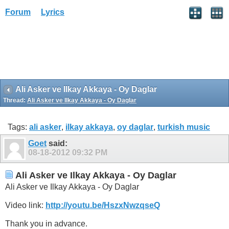
Forum
Lyrics
Ali Asker ve Ilkay Akkaya - Oy Daglar
Thread:
Ali Asker ve Ilkay Akkaya - Oy Daglar
Tags:
ali asker
,
ilkay akkaya
,
oy daglar
,
turkish music
Goet
said:
08-18-2012
09:32 PM
Ali Asker ve Ilkay Akkaya - Oy Daglar
Ali Asker ve Ilkay Akkaya - Oy Daglar
Video link:
http://youtu.be/HszxNwzqseQ
Thank you in advance.