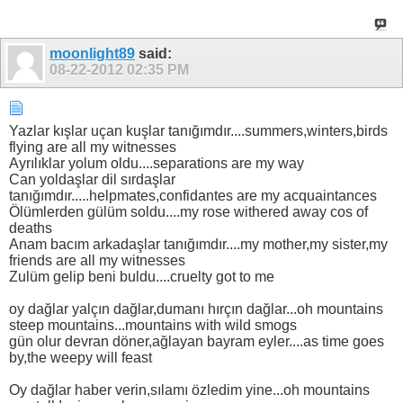
moonlight89
said:
08-22-2012
02:35 PM
Yazlar kışlar uçan kuşlar tanığımdır....summers,winters,birds
flying are all my witnesses
Ayrılıklar yolum oldu....separations are my way
Can yoldaşlar dil sırdaşlar
tanığımdır.....helpmates,confidantes are my acquaintances
Ölümlerden gülüm soldu....my rose withered away cos of
deaths
Anam bacım arkadaşlar tanığımdır....my mother,my sister,my
friends are all my witnesses
Zulüm gelip beni buldu....cruelty got to me
oy dağlar yalçın dağlar,dumanı hırçın dağlar...oh mountains
steep mountains...mountains with wild smogs
gün olur devran döner,ağlayan bayram eyler....as time goes
by,the weepy will feast
Oy dağlar haber verin,sılamı özledim yine...oh mountains