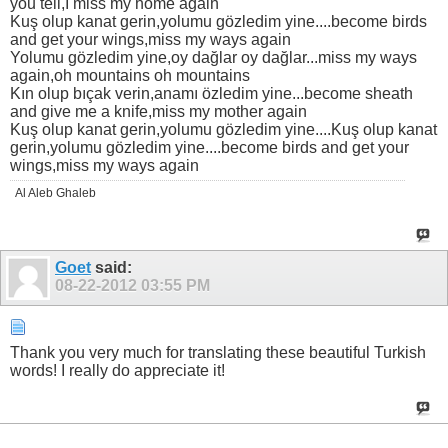
you tell,I miss my home again
Kuş olup kanat gerin,yolumu gözledim yine....become birds
and get your wings,miss my ways again
Yolumu gözledim yine,oy dağlar oy dağlar...miss my ways
again,oh mountains oh mountains
Kın olup bıçak verin,anamı özledim yine...become sheath
and give me a knife,miss my mother again
Kuş olup kanat gerin,yolumu gözledim yine....Kuş olup kanat
gerin,yolumu gözledim yine....become birds and get your
wings,miss my ways again
Al Aleb Ghaleb
Goet
said:
08-22-2012
03:55 PM
Thank you very much for translating these beautiful Turkish
words! I really do appreciate it!