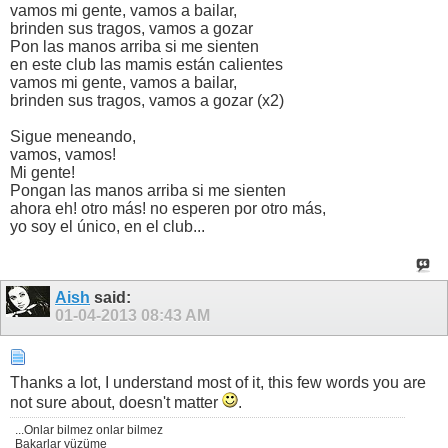
vamos mi gente, vamos a bailar,
brinden sus tragos, vamos a gozar
Pon las manos arriba si me sienten
en este club las mamis están calientes
vamos mi gente, vamos a bailar,
brinden sus tragos, vamos a gozar (x2)
Sigue meneando,
vamos, vamos!
Mi gente!
Pongan las manos arriba si me sienten
ahora eh! otro más! no esperen por otro más,
yo soy el único, en el club...
Aish
said:
01-04-2013
08:43 AM
Thanks a lot, I understand most of it, this few words you are
not sure about, doesn't matter
.
...Onlar bilmez onlar bilmez
Bakarlar yüzüme