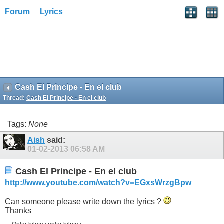
Forum
Lyrics
Cash El Principe - En el club
Thread:
Cash El Principe - En el club
Tags:
None
Aish
said:
01-02-2013
06:58 AM
Cash El Principe - En el club
http://www.youtube.com/watch?v=EGxsWrzgBpw
Can someone please write down the lyrics ?
Thanks