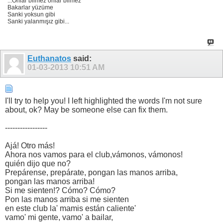
...Onlar bilmez onlar bilmez
Bakarlar yüzüme
Sanki yoksun gibi
Sanki yalanmışız gibi...
Euthanatos
said:
01-03-2013
10:51 AM
I'll try to help you! I left highlighted the words I'm not sure
about, ok? May be someone else can fix them.
-----------------
Ajá! Otro más!
Ahora nos vamos para el club,vámonos, vámonos!
quién dijo que no?
Prepárense, prepárate, pongan las manos arriba,
pongan las manos arriba!
Si me sienten!? Cómo? Cómo?
Pon las manos arriba si me sienten
en este club la' mamis están caliente'
vamo' mi gente, vamo' a bailar,