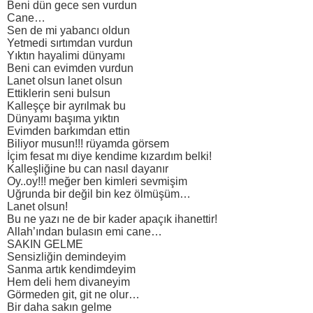
Beni dün gece sen vurdun
Cane…
Sen de mi yabancı oldun
Yetmedi sırtımdan vurdun
Yıktın hayalimi dünyamı
Beni can evimden vurdun
Lanet olsun lanet olsun
Ettiklerin seni bulsun
Kalleşçe bir ayrılmak bu
Dünyamı başıma yıktın
Evimden barkımdan ettin
Biliyor musun!!! rüyamda görsem
İçim fesat mı diye kendime kızardım belki!
Kalleşliğine bu can nasıl dayanır
Oy..oy!!! meğer ben kimleri sevmişim
Uğrunda bir değil bin kez ölmüşüm…
Lanet olsun!
Bu ne yazı ne de bir kader apaçık ihanettir!
Allah’ından bulasın emi cane…
SAKIN GELME
Sensizliğin demindeyim
Sanma artık kendimdeyim
Hem deli hem divaneyim
Görmeden git, git ne olur…
Bir daha sakın gelme