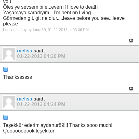
you
Ölesiye sevsem bile...even if I love to death
Yaşamaya kararlıyım....I'm bent on living
Görmeden git, git ne olur.....leave before you see...leave
please
Last edited by aydanur89; 01-22-2013 at
03:36 PM
.
meliss
said:
01-22-2013
04:20 PM
Thankssssss
meliss
said:
01-22-2013
04:24 PM
Teşekkür ederim aydanur89!!! Thanks sooo much!
Çoooooooook teşekkür!