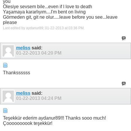
you
Ölesiye sevsem bile...even if I love to death
Yaşamaya kararlıyım....I'm bent on living
Görmeden git, git ne olur.....leave before you see...leave
please
Last edited by aydanur89; 01-22-2013 at
03:36 PM
.
meliss
said:
01-22-2013
04:20 PM
Thankssssss
meliss
said:
01-22-2013
04:24 PM
Teşekkür ederim aydanur89!!! Thanks sooo much!
Çoooooooook teşekkür!