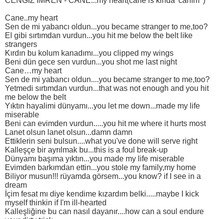
CENGİZ IMREN - CANE...my heart(cane is kinda 'canım' )
Cane..my heart
Sen de mi yabancı oldun...you became stranger to me,too?
El gibi sırtımdan vurdun...you hit me below the belt like
strangers
Kırdın bu kolum kanadımı...you clipped my wings
Beni dün gece sen vurdun...you shot me last night
Cane…my heart
Sen de mi yabancı oldun....you became stranger to me,too?
Yetmedi sırtımdan vurdun...that was not enough and you hit
me below the belt
Yıktın hayalimi dünyamı...you let me down...made my life
miserable
Beni can evimden vurdun.....you hit me where it hurts most
Lanet olsun lanet olsun...damn damn
Ettiklerin seni bulsun....what you've done will serve right
Kalleşçe bir ayrılmak bu...this is a foul break-up
Dünyamı başıma yıktın...you made my life miserable
Evimden barkımdan ettin...you stole my family,my home
Biliyor musun!!! rüyamda görsem...you know? if I see in a
dream
İçim fesat mı diye kendime kızardım belki.....maybe I kick
myself thinkin if I'm ill-hearted
Kalleşliğine bu can nasıl dayanır....how can a soul endure