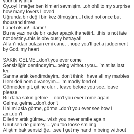
your dirty trick
Oy..oy!!! meğer ben kimleri sevmişim....oh oh!! to my surprise
how many lovers I loved
Uğrunda bir değil bin kez ölmüşüm…I died not once but
thousand times
Lanet olsun!...damn!
Bu ne yazı ne de bir kader apaçık ihanettir!....this is not fate
not destiny..this is obviously betrayal!
Allah’ından bulasın emi cane…hope you'll get a judgement
by God..my heart
SAKIN GELME...don't you ever come
Sensizliğin demindeyim...being without you...I'm at its last
leg
Sanma artık kendimdeyim...don't think I have all my marbles
Hem deli hem divaneyim....I'm madly fond of
Görmeden git, git ne olur…leave before you see..leave
please
Bir daha sakın gelme.....don't you ever come again
Gelme, gelme...don't don't
Halimi asla görme, görme...don't you ever see how I
am..don't
Dilerim artık gülme....wish you never smile again
Unut sen de gülmeyi....you too loose smiling
Alıştım bak sensizliğe....see I get my hand in being without