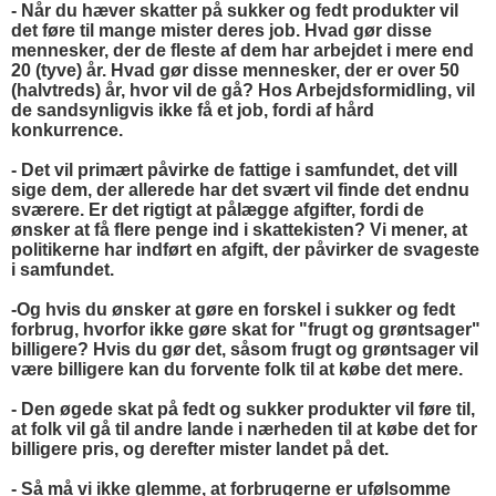
- Når du hæver skatter på sukker og fedt produkter vil
det føre til mange mister deres job. Hvad gør disse
mennesker, der de fleste af dem har arbejdet i mere end
20 (tyve) år. Hvad gør disse mennesker, der er over 50
(halvtreds) år, hvor vil de gå? Hos Arbejdsformidling, vil
de sandsynligvis ikke få et job, fordi af hård
konkurrence.
- Det vil primært påvirke de fattige i samfundet, det vill
sige dem, der allerede har det svært vil finde det endnu
sværere. Er det rigtigt at pålægge afgifter, fordi de
ønsker at få flere penge ind i skattekisten? Vi mener, at
politikerne har indført en afgift, der påvirker de svageste
i samfundet.
-Og hvis du ønsker at gøre en forskel i sukker og fedt
forbrug, hvorfor ikke gøre skat for "frugt og grøntsager"
billigere? Hvis du gør det, såsom frugt og grøntsager vil
være billigere kan du forvente folk til at købe det mere.
- Den øgede skat på fedt og sukker produkter vil føre til,
at folk vil gå til andre lande i nærheden til at købe det for
billigere pris, og derefter mister landet på det.
- Så må vi ikke glemme, at forbrugerne er ufølsomme