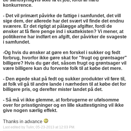
konkurrence.
- Det vil primært påvirke de fattige i samfundet, det vill
sige dem, der allerede har det svært vil finde det endnu
sværere. Er det rigtigt at pålægge afgifter, fordi de
ønsker at få flere penge ind i skattekisten? Vi mener, at
politikerne har indført en afgift, der påvirker de svageste
i samfundet.
-Og hvis du ønsker at gøre en forskel i sukker og fedt
forbrug, hvorfor ikke gøre skat for "frugt og grøntsager"
billigere? Hvis du gør det, såsom frugt og grøntsager vil
være billigere kan du forvente folk til at købe det mere.
- Den øgede skat på fedt og sukker produkter vil føre til,
at folk vil gå til andre lande i nærheden til at købe det for
billigere pris, og derefter mister landet på det.
- Så må vi ikke glemme, at forbrugerne er ufølsomme
over for prisstigninger og en lille skattestigning vil ikke
give nogen særlig effekt.
Thanks in advance
Last edited by Tulin; 05-23-2013 at
12:03 PM
.