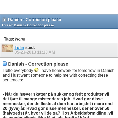
Danish - Correction please
Thread:
Danish - Correction please
Tags:
None
Tulin
said:
05-23-2013
11:13 AM
Danish - Correction please
Hello everybody
I have homework for tomorrow in Danish
and I just want someone to help me with correcting these
sentences:
- Når du hæver skatter på sukker og fedt produkter vil
det føre til mange mister deres job. Hvad gør disse
mennesker, der de fleste af dem har arbejdet i mere end
20 (tyve) år. Hvad gør disse mennesker, der er over 50
(halvtreds) år, hvor vil de gå? Hos Arbejdsformidling, vil
de sandsynligvis ikke få et job, fordi af hård