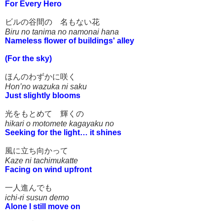
For Every Hero
ビルの谷間の 名もない花
Biru no tanima no namonai hana
Nameless flower of buildings' alley
(For the sky)
ほんのわずかに咲く
Hon’no wazuka ni saku
Just slightly blooms
光をもとめて 輝くの
hikari o motomete kagayaku no
Seeking for the light… it shines
風に立ち向かって
Kaze ni tachimukatte
Facing on wind upfront
一人進んでも
ichi-ri susun demo
Alone I still move on