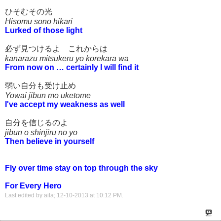
ひそむその光
Hisomu sono hikari
Lurked of those light
必ず見つけるよ これからは
kanarazu mitsukeru yo korekara wa
From now on … certainly I will find it
弱い自分も受け止め
Yowai jibun mo uketome
I've accept my weakness as well
自分を信じるのよ
jibun o shinjiru no yo
Then believe in yourself
Fly over time stay on top through the sky
For Every Hero
Last edited by aila; 12-10-2013 at
10:12 PM
.