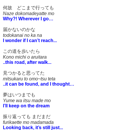
何故 どこまで行っても
Naze dokomadeyatte mo
Why?! Wherever I go…
届かないのかな
todokanai no ka na
I wonder if I can’t reach...
この道を歩いたら
Kono michi o aruitara
..this road, after walk...
見つかると思ってた
mitsukaru to omo~tsu teta
..it can be found, and I thought…
夢はいつまでも
Yume wa itsu made mo
I’ll keep on the dream
振り返っても まだまだ
furikaette mo madamada
Looking back, it’s still just...