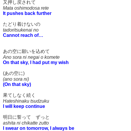
又押し戻されて
Mata oshimodosa rete
It pushes back further
たどり着けないの
tadoritsukenai no
Cannot reach of…
あの空に願いを込めて
Ano sora ni negai o komete
On that sky, I had put my wish
(あの空に)
(ano sora ni)
(On that sky)
果てしなく続く
Hateshinaku tsudzuku
I will keep continue
明日に誓って ずっと
ashita ni chikatte zutto
I swear on tomorrow, I always be