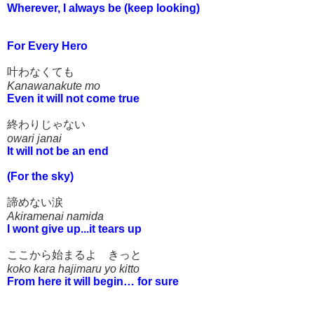
Wherever, I always be (keep looking)
For Every Hero
叶わなくても
Kanawanakute mo
Even it will not come true
終わりじゃない
owari janai
It will not be an end
(For the sky)
諦めない涙
Akiramenai namida
I wont give up...it tears up
ここから始まるよ きっと
koko kara hajimaru yo kitto
From here it will begin… for sure