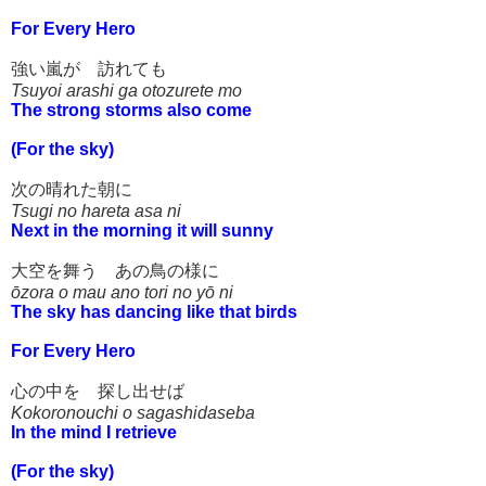
For Every Hero
強い嵐が 訪れても
Tsuyoi arashi ga otozurete mo
The strong storms also come
(For the sky)
次の晴れた朝に
Tsugi no hareta asa ni
Next in the morning it will sunny
大空を舞う あの鳥の様に
ōzora o mau ano tori no yō ni
The sky has dancing like that birds
For Every Hero
心の中を 探し出せば
Kokoronouchi o sagashidaseba
In the mind I retrieve
(For the sky)