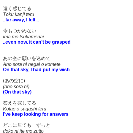
遠く感じてる
Tōku kanji teru
..far away, I felt...
今もつかめない
ima mo tsukamenai
..even now, it can’t be grasped
あの空に願いを込めて
Ano sora ni negai o komete
On that sky, I had put my wish
(あの空に)
(ano sora ni)
(On that sky)
答えを探してる
Kotae o sagashi teru
I've keep looking for answers
どこに居ても ずっと
doko ni ite mo zutto