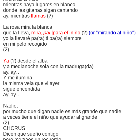
mientras haya lugares en blanco
donde las gitanas sigan cantando
ay, mientras
llamas
(?)
La rosa mira la blanca
que la lleva,
mira,
pal
[para el] niño
(?)
(or "mirando al niño")
yo la llevaré pa(ra) ti pa(ra) siempre
en mi pelo recogido
(2)
Ya
(?) desde el alba
y a medianoche sola con la madruga(da)
ay, ay…
Y me ilumina
la misma vela que vi ayer
sigue encendida
ay, ay…
Nadie,
por mucho que digan nadie es más grande que nadie
a veces tiene el niño que ayudar al grande
(2)
CHORUS
Dicen que sueño contigo
pero me traes un recuerdo