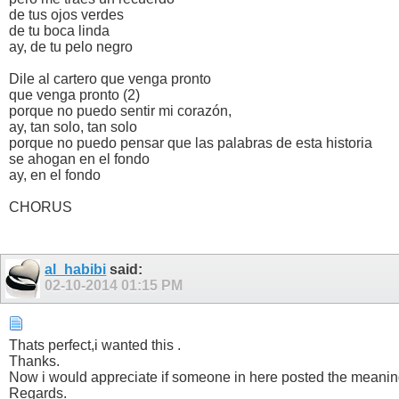
de tus ojos verdes
de tu boca linda
ay, de tu pelo negro
Dile al cartero que venga pronto
que venga pronto (2)
porque no puedo sentir mi corazón,
ay, tan solo, tan solo
porque no puedo pensar que las palabras de esta historia
se ahogan en el fondo
ay, en el fondo
CHORUS
al_habibi
said:
02-10-2014
01:15 PM
Thats perfect,i wanted this .
Thanks.
Now i would appreciate if someone in here posted the meanin
Regards.