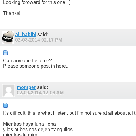
Looking foroward for this one : )
Thanks!
al_habibi
said:
02-08-2014
02:17 PM
Can any one help me?
Please someone post in here..
momper
said:
02-09-2014
12:06 AM
It's difficult, this is what I listen, but I'm not sure at all about all 
Mientras haya luna llena
y las nubes nos dejen tranquilos
mientras te miro