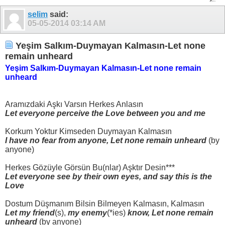
selim
said:
05-05-2014
03:14 AM
Yeşim Salkım-Duymayan Kalmasın-Let none
remain unheard
Yeşim Salkım-Duymayan Kalmasın-Let none remain
unheard
Aramızdaki Aşkı Varsın Herkes Anlasın
Let everyone perceive the Love between you and me
Korkum Yoktur Kimseden Duymayan Kalmasın
I have no fear from anyone, Let none remain unheard
(by
anyone)
Herkes Gözüyle Görsün Bu(nlar) Aşktır Desin***
Let everyone see by their own eyes, and say this is the
Love
Dostum Düşmanım Bilsin Bilmeyen Kalmasın, Kalmasın
Let my friend
(s),
my enemy
(*ies)
know, Let none remain
unheard
(by anyone)