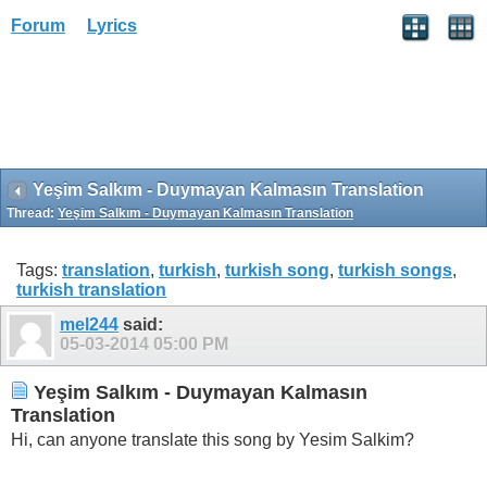
Forum
Lyrics
Yeşim Salkım - Duymayan Kalmasın Translation
Thread:
Yeşim Salkım - Duymayan Kalmasın Translation
Tags:
translation
,
turkish
,
turkish song
,
turkish songs
,
turkish translation
mel244
said:
05-03-2014
05:00 PM
Yeşim Salkım - Duymayan Kalmasın
Translation
Hi, can anyone translate this song by Yesim Salkim?