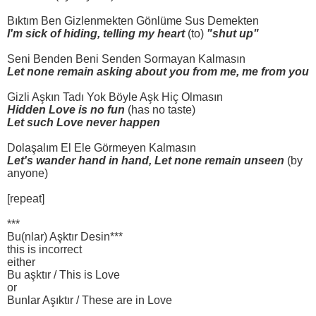
Bıktım Ben Gizlenmekten Gönlüme Sus Demekten
I'm sick of hiding, telling my heart
(to)
"shut up"
Seni Benden Beni Senden Sormayan Kalmasın
Let none remain asking about you from me, me from you
Gizli Aşkın Tadı Yok Böyle Aşk Hiç Olmasın
Hidden Love is no fun
(has no taste)
Let such Love never happen
Dolaşalım El Ele Görmeyen Kalmasın
Let's wander hand in hand, Let none remain unseen
(by
anyone)
[repeat]
***
Bu(nlar) Aşktır Desin***
this is incorrect
either
Bu aşktır / This is Love
or
Bunlar Aşıktır / These are in Love