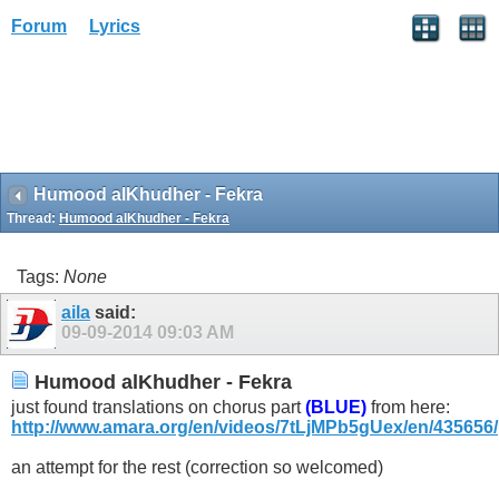
Forum
Lyrics
Humood alKhudher - Fekra
Thread:
Humood alKhudher - Fekra
Tags:
None
aila
said:
09-09-2014
09:03 AM
Humood alKhudher - Fekra
just found translations on chorus part
(BLUE)
from here:
http://www.amara.org/en/videos/7tLjMPb5gUex/en/435656/
an attempt for the rest (correction so welcomed)