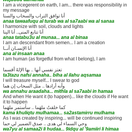
I am a vicegerent on earth, I am... there was responsibility in
my message
أنا توافق التراب والسحاب والسنا
anaa tawaafuqu al turab wa al sa7aabi wa al sanaa
I harmonize with soil, clouds and lights
أنا تتابع المنى.. أنا البِنا
anaa tatabu3u al munaa... ana al binaa
I am an descendant from semen... I am a creation
أنا الإنسـان أنــا
ana al insaan anaa
I am human (as forgetful from what I belong), I am
تعتز نفسي أنها .. بها الإلهُ أقسما
ta3tazu nafsi annaha.. biha al ilahu aqsamaa
I will treasure myself... I swear to god
وأنه أرادها .. مثل السحاب إن هما
wa annahu araadaha... mithla al sa7aabi in hamaa
And when He want it (to happen)... like the clouds if He want
it to happen
كما خلقتُ ملهَما .. سأستمر ملهَما
kama khuliqtu mulhamaa... sa2astamirru mulhama
As I was created by inspiring... will be continued inspiring
وحي السماء لي هدى .. صدق الضمير لي حما
wa7yu al samaa2i li hudaa... 9idqu al '9amiiri li himaa