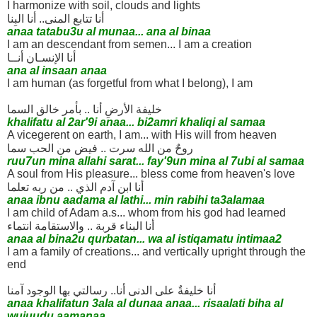
I harmonize with soil, clouds and lights
أنا تتابع المنى.. أنا البِنا
anaa tatabu3u al munaa... ana al binaa
I am an descendant from semen... I am a creation
أنا الإنسـان أنــا
ana al insaan anaa
I am human (as forgetful from what I belong), I am
خليفة الأرضِ أنا .. بأمر خالق السما
khalifatu al 2ar'9i anaa... bi2amri khaliqi al samaa
A vicegerent on earth, I am... with His will from heaven
روحٌ من الله سرت .. فيض من الحب سما
ruu7un mina allahi sarat... fay'9un mina al 7ubi al samaa
A soul from His pleasure... bless come from heaven's love
أنا ابن آدم الذي .. من ربه تعلما
anaa ibnu aadama al lathi... min rabihi ta3alamaa
I am child of Adam a.s... whom from his god had learned
أنا البناء قربة .. والاستقامة انتماء
anaa al bina2u qurbatan... wa al istiqamatu intimaa2
I am a family of creations... and vertically upright through the
end
أنا خليفةٌ على الدنى أنا.. رسالتي بها الوجود آمنا
anaa khalifatun 3ala al dunaa anaa... risaalati biha al
wujuudu aamanaa