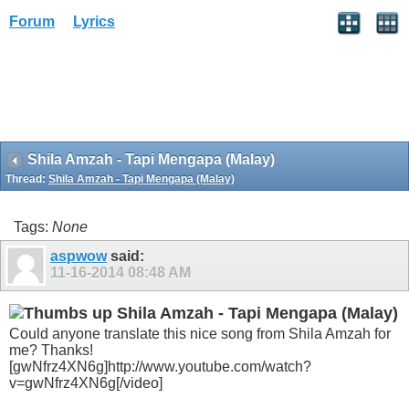
Forum
Lyrics
Shila Amzah - Tapi Mengapa (Malay)
Thread:
Shila Amzah - Tapi Mengapa (Malay)
Tags:
None
aspwow
said:
11-16-2014
08:48 AM
Shila Amzah - Tapi Mengapa (Malay)
Could anyone translate this nice song from Shila Amzah for
me? Thanks!
[gwNfrz4XN6g]http://www.youtube.com/watch?
v=gwNfrz4XN6g[/video]