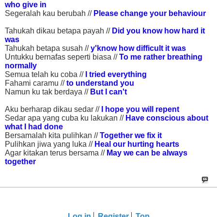
who give in
Segeralah kau berubah //
Please change your behaviour
Tahukah dikau betapa payah //
Did you know how hard it
was
Tahukah betapa susah //
y'know how difficult it was
Untukku bernafas seperti biasa //
To me rather breathing
normally
Semua telah ku coba //
I tried everything
Fahami caramu //
to understand you
Namun ku tak berdaya //
But I can't
Aku berharap dikau sedar //
I hope you will repent
Sedar apa yang cuba ku lakukan //
Have conscious about
what I had done
Bersamalah kita pulihkan //
Together we fix it
Pulihkan jiwa yang luka //
Heal our hurting hearts
Agar kitakan terus bersama //
May we can be always
together
Log in
Register
Top