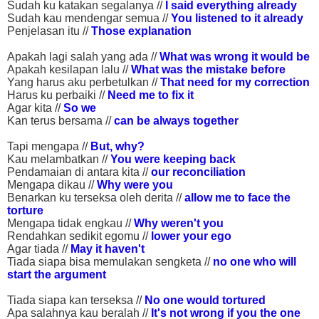
Sudah ku katakan segalanya //
I said everything already
Sudah kau mendengar semua //
You listened to it already
Penjelasan itu //
Those explanation
Apakah lagi salah yang ada //
What was wrong it would be
Apakah kesilapan lalu //
What was the mistake before
Yang harus aku perbetulkan //
That need for my correction
Harus ku perbaiki //
Need me to fix it
Agar kita //
So we
Kan terus bersama //
can be always together
Tapi mengapa //
But, why?
Kau melambatkan //
You were keeping back
Pendamaian di antara kita //
our reconciliation
Mengapa dikau //
Why were you
Benarkan ku terseksa oleh derita //
allow me to face the
torture
Mengapa tidak engkau //
Why weren't you
Rendahkan sedikit egomu //
lower your ego
Agar tiada //
May it haven't
Tiada siapa bisa memulakan sengketa //
no one who will
start the argument
Tiada siapa kan terseksa //
No one would tortured
Apa salahnya kau beralah //
It's not wrong if you the one