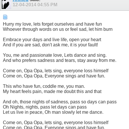
12-04-2014
04:55 PM
Hurry my love, lets forget ourselves and have fun
Whoever through words on us or feel sad, let him burn
Embrace your days and live life, open your heart
And if you are sad, don't ask me, it is your fault!
You, me and passionate love, Lets dance and sing.
And who prefers sadness and tears, stay away from me.
Come on, Opa Opa, lets sing, everyone loss himself
Come on, Opa Opa, Everyone sings and have fun.
This who have fun, coddle me, you man.
My heart feels pain, made me doubt this and that
And oh, those nights of sadness, pass so days can pass
Oh Nights, nights, pass let days can pass
Let us live in peace, Oh man slowly let me dance.
Come on, Opa Opa, lets sing, everyone loss himself
Come on, Opa Opa, Everyone sings and have fun.