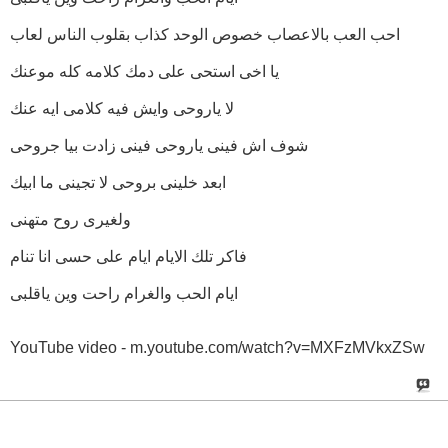
احب العب بالاعصاب خصوص الوحد كذاب بقلوب الناس لعاب
يا اخى استحى على دمك كلامه كله موعنك
لا ياروحى وايش فيه كلامى ايه عنك
شوف اش فينى ياروحى فينى زادت بيا جروحى
ابعد خلينى بروحى لا تجينى ما ابيك
ولغيرى روح متهنى
فاكر تلك الايام ايام على حسى انا تنام
ايام الحب والغرام راحت وين ياقلبى
YouTube video - m.youtube.com/watch?v=MXFzMVkxZSw