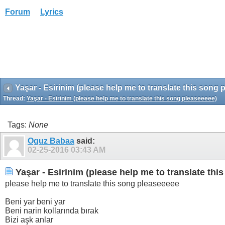
Forum
Lyrics
Yaşar - Esirinim (please help me to translate this song 
Thread:
Yaşar - Esirinim (please help me to translate this song pleaseeeee)
Tags:
None
Oguz Babaa
said:
02-25-2016
03:43 AM
Yaşar - Esirinim (please help me to translate thi
please help me to translate this song pleaseeeee
Beni yar beni yar
Beni narin kollarında bırak
Bizi aşk anlar