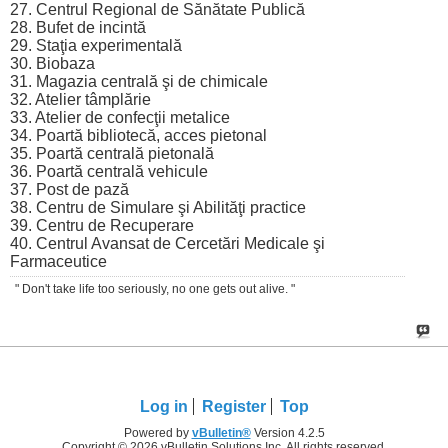
27. Centrul Regional de Sănătate Publică
28. Bufet de incintă
29. Staţia experimentală
30. Biobaza
31. Magazia centrală şi de chimicale
32. Atelier tâmplărie
33. Atelier de confecţii metalice
34. Poartă bibliotecă, acces pietonal
35. Poartă centrală pietonală
36. Poartă centrală vehicule
37. Post de pază
38. Centru de Simulare şi Abilităţi practice
39. Centru de Recuperare
40. Centrul Avansat de Cercetări Medicale şi
Farmaceutice
" Don't take life too seriously, no one gets out alive. "
Log in
Register
Top
Powered by
vBulletin®
Version 4.2.5
Copyright © 2026 vBulletin Solutions Inc. All rights reserved.