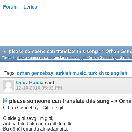
Forum
Lyrics
please someone can translate this song - > Orhan Genceb
Thread:
please someone can translate this song - > Orhan Gencebay - Gitti de g
Tags:
orhan gencebay
,
turkish music
,
turkish to english
Oguz Babaa
said:
12-16-2016
05:02 PM
please someone can translate this song - > Orhan
Orhan Gencebay - Gitti de gitti
Gittide gitti sevgilim gitti,
Ardına bile bakmadan gittide gitti,
Bu gönül onundu almadan gitti,