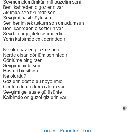
Sevmemek mümkün mü güzelim seni
Beni kahreden o gözlerin var
Aklımda sen fikrimde sen
Sevgimi nasıl söylesem
Sen benim tek tutkum son umudumsun
Beni kahreden o sözlerin var
Sevdan hep çileli serimdedir
Yerin kalbimde çok derindedir
Ne olur naz edip üzme beni
Nerde olsan gönlüm seninledir
Gönlüme bir girsen
Sevgimi bir bilsen
Hasreti bir silsen
Ne olurdu?
Gözlerin dost oldu hayalimle
Gönlümde en derin izlerin var
Sevgimi gel süsle gülüşünle
Kalbimde en güzel gizlerin var
Log in
Register
Top