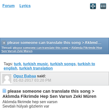
Forum
Lyrics
please someone can translate this song > Aklımda Fikrimde Hep Sen Varsın Zeki Müren
Thread:
please someone can translate this song > Aklımda Fikrimde Hep
Sen Varsın Zeki Müren
Tags:
turk
,
turkish music
,
turkish songs
,
turkish to
english
,
turkish translation
Oguz Babaa
said:
01-02-2017
03:20 PM
please someone can translate this song >
Aklımda Fikrimde Hep Sen Varsın Zeki Müren
Aklımda fikrimde hep sen varsın
Sevdalı hülyalı gözlerin var