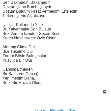
Sen Bakmadın, Bakamadın
Davranışların Bambaşkaydı
Çözüm Buldum Fırsat Vermedim, Erteledin
Terkedeşlerin Alçakçaydı
İyileştir Kollarında Yine
Bu Yalvarmalar Son Bulsun
Söz Verdim Içimden Geçen Sese
Kader Nasıl Isterse Öyle Olsun
Aldanıp Gitme Dur,
Bizi Tüketme Dur
Zordur Böyle Buluşmalar,
Yüzyılda Bir Olur
Cahillik Etmeden
Bir Şans Ver Gerçeğe
Yenilmedim Daha,
Belki Bir Mucize Olur..
Log in
Register
Top