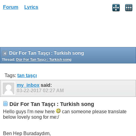
Forum
Lyrics
Dür For Tan Taşçı : Turkish song
Thread:
Dür For Tan Taşçı : Turkish song
Tags:
tan taşçı
my_inbox
said:
03-22-2017
02:27 AM
Dür For Tan Taşçı : Turkish song
Hello guys I'm new here
can someone please translate
below lovely song for me:/
Ben Hep Buradaydım,